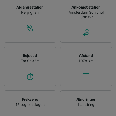
Opbevare og/eller tilgå oplysninger på en
enhed. Tilpasset annoncering og indhold,
Afgangsstation
Ankomst station
annoncerings- og indholdsmåling,
Perpignan
Amsterdam Schiphol
målgruppeundersøgelser og udvikling af
Lufthavn
tjenester.
Liste over partnere (leverandører)
Rejsetid
Afstand
Fra 9t 32m
1078 km
Frekvens
Ændringer
16 tog om dagen
1 ændring