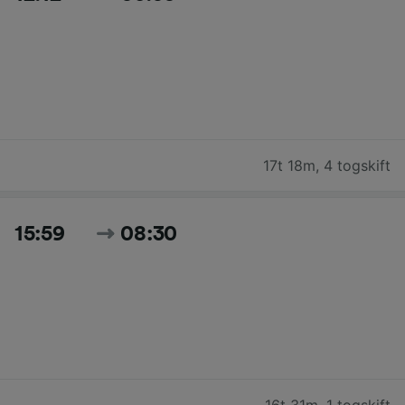
17t 18m
,
4 togskift
15:59
08:30
16t 31m
,
1 togskift