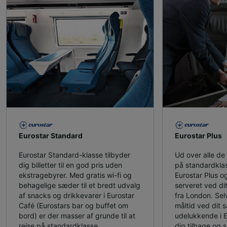
Eurostar Standard
Eurostar Plus
Eurostar Standard-klasse tilbyder
Ud over alle de f
dig billetter til en god pris uden
på standardklas
ekstragebyrer. Med gratis wi-fi og
Eurostar Plus og
behagelige sæder til et bredt udvalg
serveret ved dit
af snacks og drikkevarer i Eurostar
fra London. Sel
Café (Eurostars bar og buffet om
måltid ved dit 
bord) er der masser af grunde til at
udelukkende i 
rejse på standardklasse.
dig tilbage og 