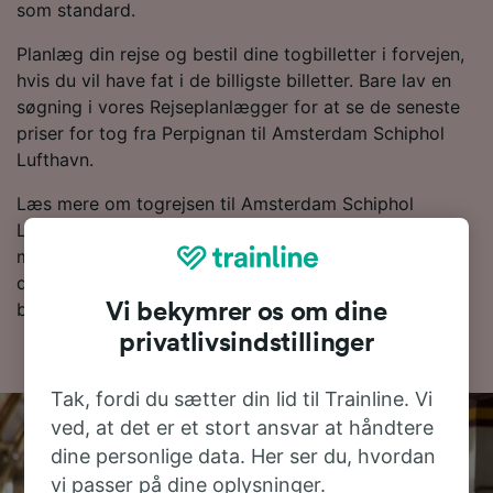
som standard.
Planlæg din rejse og bestil dine togbilletter i forvejen,
hvis du vil have fat i de billigste billetter. Bare lav en
søgning i vores Rejseplanlægger for at se de seneste
priser for tog fra Perpignan til Amsterdam Schiphol
Lufthavn.
Læs mere om togrejsen til Amsterdam Schiphol
Lufthavn samt de ofte stillede spørgsmål, togplaner
med de første og sidste togtider og tips til, hvordan
du bestiller billige togbilletter. Hvis du er klar til at
bestille, så lav en søgning efter billetter med os i dag.
Vi bekymrer os om dine
privatlivsindstillinger
Tak, fordi du sætter din lid til Trainline. Vi
ved, at det er et stort ansvar at håndtere
dine personlige data. Her ser du, hvordan
vi passer på dine oplysninger.