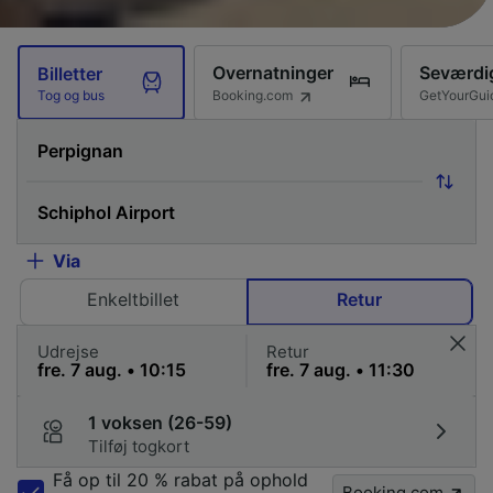
Overnatninger
Seværdi
Billetter
Booking.com
GetYourGui
Tog og bus
Via
Enkeltbillet
Retur
Udrejse
Retur
1 voksen (26-59)
Tilføj togkort
Få op til 20 % rabat på ophold
Booking.com