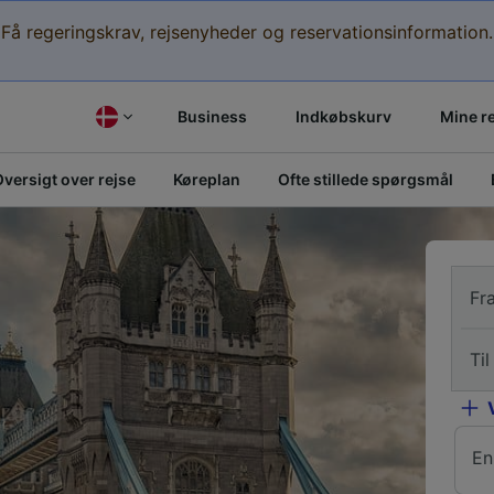
Få regeringskrav, rejsenyheder og reservationsinformation.
Business
Indkøbskurv
Mine r
versigt over rejse
Køreplan
Ofte stillede spørgsmål
Fr
Til
En