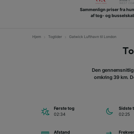
Sammenlign priser fra hu
af tog- og busselska
Hjem
Togtider
Gatwick Lufthavn til London
To
Den gennemsnitlige
omkring 39 km. De
Første tog
Sidste 
02:34
02:25
Afstand
Frekve