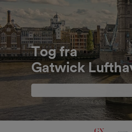
Tog fra
Gatwick Lufthav