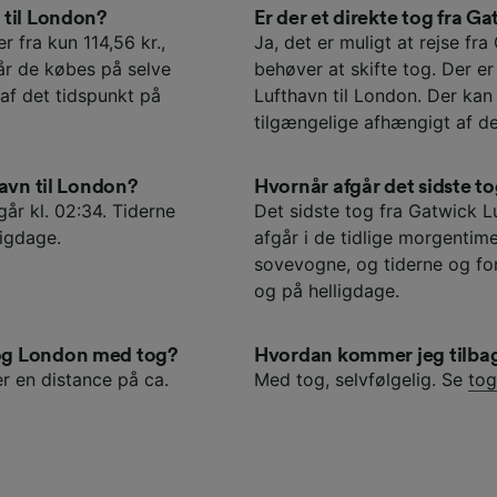
 til London?
Er der et direkte tog fra G
r fra kun 114,56 kr.,
Ja, det er muligt at rejse fr
når de købes på selve
behøver at skifte tog. Der e
af det tidspunkt på
Lufthavn til London. Der kan
tilgængelige afhængigt af d
havn til London?
Hvornår afgår det sidste t
går kl. 02:34. Tiderne
Det sidste tog fra Gatwick Lu
ligdage.
afgår i de tidlige morgentim
sovevogne, og tiderne og fo
og på helligdage.
og London med tog?
Hvordan kommer jeg tilbag
r en distance på ca.
Med tog, selvfølgelig. Se
tog