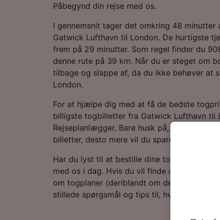
Påbegynd din rejse med os.
I gennemsnit tager det omkring 48 minutter a
Gatwick Lufthavn til London. De hurtigste tj
frem på 29 minutter. Som regel finder du 9
denne rute på 39 km. Når du er steget om b
tilbage og slappe af, da du ikke behøver at sku
London.
For at hjælpe dig med at få de bedste togpr
billigste togbilletter fra Gatwick Lufthavn tl
Rejseplanlægger. Bare husk på, at jo tidligere
billetter, desto mere vil du spare!
Har du lyst til at bestille dine togbilletter n
med os i dag. Hvis du vil finde ud af mere om
om togplaner (deriblandt om de første og sid
stillede spørgsmål og tips til, hvordan du besti