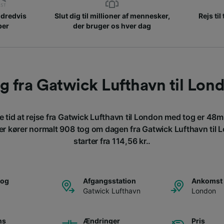
ndredvis
Slut dig til millioner af mennesker,
Rejs til
ber
der bruger os hver dag
g fra Gatwick Lufthavn til Lon
 tid at rejse fra Gatwick Lufthavn til London med tog er 48m
r kører normalt 908 tog om dagen fra Gatwick Lufthavn til Lo
starter fra 114,56 kr..
tog
Afgangsstation
Ankomst 
Gatwick Lufthavn
London
ns
Ændringer
Pris