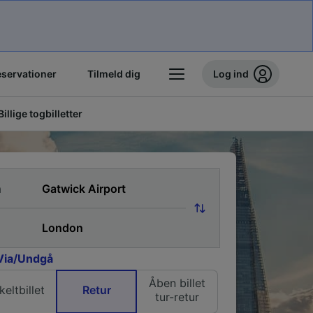
eservationer
Tilmeld dig
Log ind
Billige togbilletter
a
Via/Undgå
Åben billet
keltbillet
Retur
tur-retur