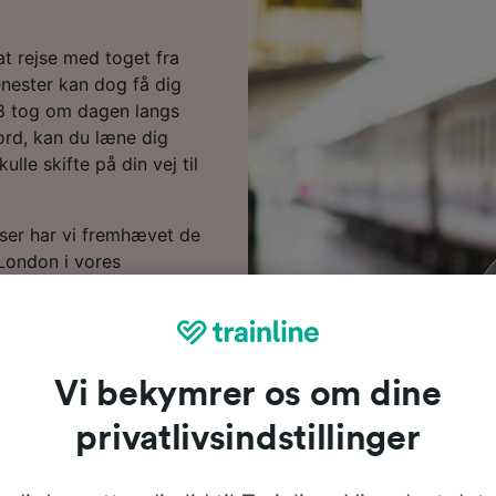
t rejse med toget fra
enester kan dog få dig
08 tog om dagen langs
ord, kan du læne dig
lle skifte på din vej til
iser har vi fremhævet de
i London i vores
 du bestiller dine
u? Så bare lav en søgning
 rejsen, så læs videre
Vi bekymrer os om dine
ste togtider), ofte
privatlivsindstillinger
ller billige togbilletter.