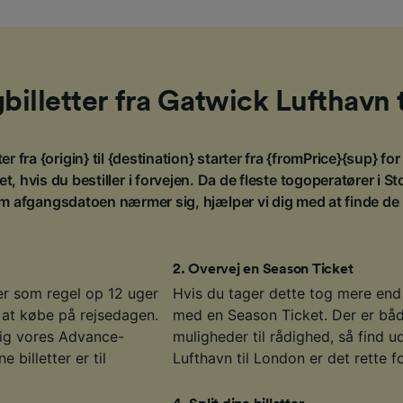
gbilletter fra Gatwick Lufthavn
er fra {origin} til {destination} starter fra {fromPrice}{sup} fo
t, hvis du bestiller i forvejen. Da de fleste togoperatører i 
m afgangsdatoen nærmer sig, hjælper vi dig med at finde de bi
2
.
Overvej en Season Ticket
r som regel op 12 uger
Hvis du tager dette tog mere en
 at købe på rejsedagen.
med en Season Ticket. Der er båd
 dig vores Advance-
muligheder til rådighed, så find 
 billetter er til
Lufthavn til London er det rette fo