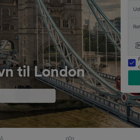
Ud
Re
n til London