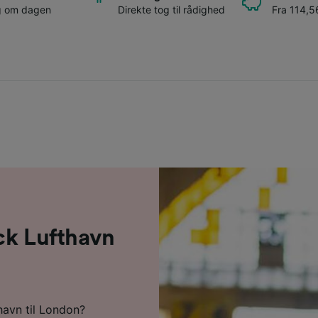
g om dagen
Direkte tog til rådighed
Fra 114,56
ck Lufthavn
havn til London?