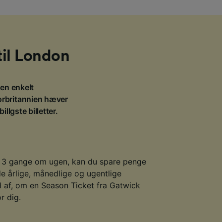
 til London
r en enkelt
Storbritannien hæver
llgste billetter.
d 3 gange om ugen, kan du spare penge
e årlige, månedlige og ugentlige
ud af, om en Season Ticket fra Gatwick
r dig.