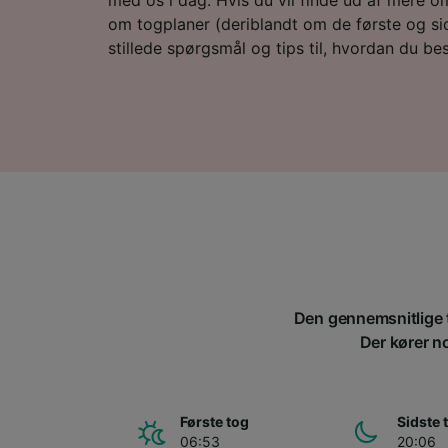
om togplaner (deriblandt om de første og sid
stillede spørgsmål og tips til, hvordan du besti
Den gennemsnitlige t
Der kører no
Første tog
Sidste 
06:53
20:06