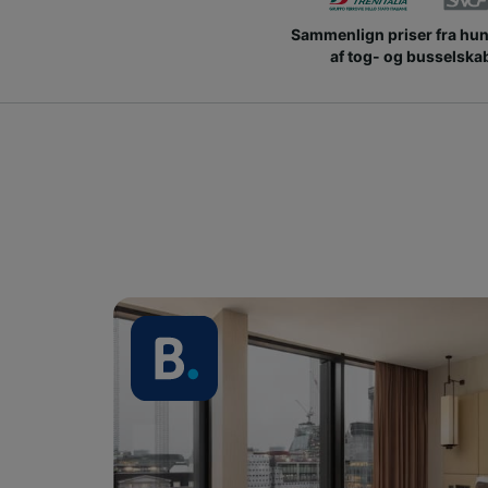
Sammenlign priser fra hu
af tog- og busselska