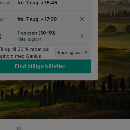
rejse
tur
1 voksen (30-59)
Tilføj togkort
Få op til 20 % rabat på
Booking.com
ophold med Genius
Find billige billetter