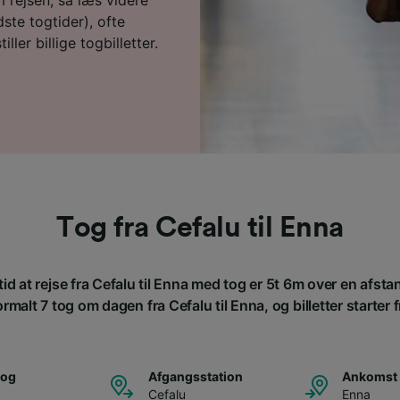
ste togtider), ofte
ller billige togbilletter.
Tog fra Cefalu til Enna
id at rejse fra Cefalu til Enna med tog er 5t 6m over en afst
rmalt 7 tog om dagen fra Cefalu til Enna, og billetter starter f
tog
Afgangsstation
Ankomst 
Cefalu
Enna