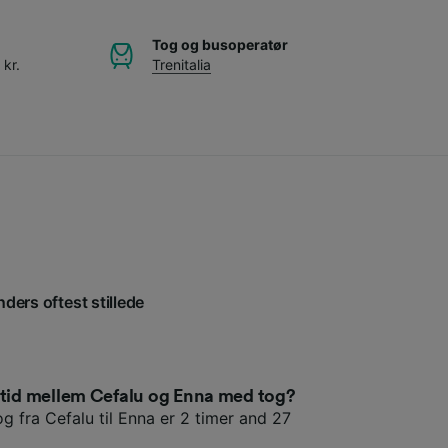
Tog og busoperatør
 kr.
Trenitalia
nders oftest stillede
setid mellem Cefalu og Enna med tog?
g fra Cefalu til Enna er 2 timer and 27