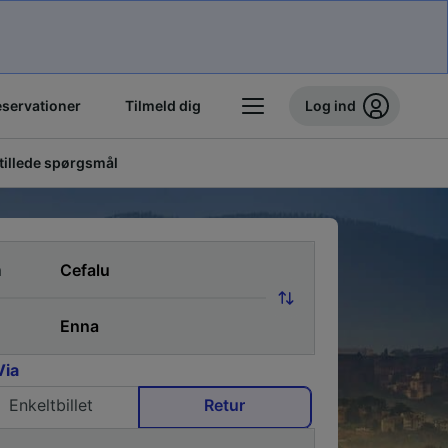
eservationer
Tilmeld dig
Log ind
stillede spørgsmål
a
Via
Enkeltbillet
Retur