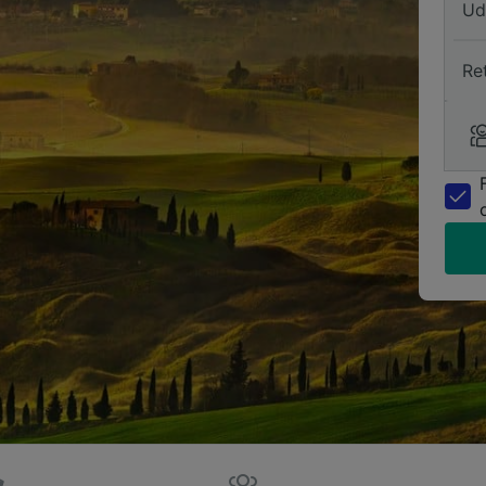
Ud
Re