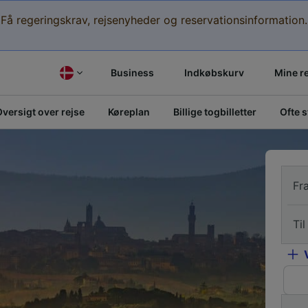
Få regeringskrav, rejsenyheder og reservationsinformation.
Business
Indkøbskurv
Mine r
versigt over rejse
Køreplan
Billige togbilletter
Ofte 
Fr
Til