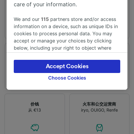
旅程时间
距离
care of your information.
从4h20m
540 km
We and our
115
partners store and/or access
information on a device, such as unique IDs in
cookies to process personal data. You may
accept or manage your choices by clicking
below, including your right to object where
频率
变化
legitimate interest is used, or at any time in
每天有14趟列车
提供直达列车
the privacy policy page. These choices will be
Accept Cookies
signaled to our partners and will not affect
browsing data. Your data will not be used for
Choose Cookies
tracking purposes if you have asked us not to
track you.
We and our partners process data to provide:
价钱
火车和公交运营商
Use precise geolocation data. Actively scan
从 €13
iryo
,
OUIGO
,
Renfe
device characteristics for identification. Store
and/or access information on a device.
Personalised advertising and content,
advertising and content measurement,