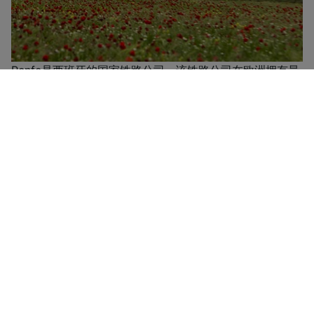
Renfe是西班牙的国家铁路公司。该铁路公司在欧洲拥有最
广泛的高速列车网络，连接着众多的大城市，列车包括
AVE、AV-City、Avant、Alvia、Euromed以及Renfe-
SNCF等等。长途路线有Altaria和Talgo列车，提供支线服
务的有Media Distancia、Regional和Express Regional列
车。Renfe还提供到达法国和葡萄牙的国际路线，此外，其
Trenhotel列车还提供跨境夜间列车服务。Renfe提供四种
坐席等级——Turista、Turista Plus、Preferente以及Club
坐席，并提供各种折扣卡和会员优惠。
从瓦伦西亚到 塞维利亚 的廉价车票