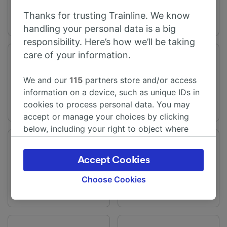
Thanks for trusting Trainline. We know
handling your personal data is a big
responsibility. Here’s how we’ll be taking
care of your information.
旅程时间
距离
从38m
43 km
We and our
115
partners store and/or access
information on a device, such as unique IDs in
cookies to process personal data. You may
accept or manage your choices by clicking
below, including your right to object where
legitimate interest is used, or at any time in
频率
变化
the privacy policy page. These choices will be
每天有116趟列车
提供直达列车
Accept Cookies
signaled to our partners and will not affect
browsing data. Your data will not be used for
Choose Cookies
tracking purposes if you have asked us not to
track you.
We and our partners process data to provide: