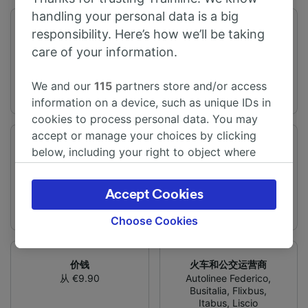
handling your personal data is a big
旅程时间
距离
responsibility. Here’s how we’ll be taking
从2h25m
135 km
care of your information.
We and our
115
partners store and/or access
information on a device, such as unique IDs in
cookies to process personal data. You may
accept or manage your choices by clicking
频率
变化
below, including your right to object where
每天有19趟列车
提供直达列车
legitimate interest is used, or at any time in
the privacy policy page. These choices will be
Accept Cookies
signaled to our partners and will not affect
browsing data. Your data will not be used for
Choose Cookies
tracking purposes if you have asked us not to
track you.
价钱
火车和公交运营商
We and our partners process data to provide:
从 €9.90
Autolinee Federico
,
Busitalia
,
Flixbus
,
Use precise geolocation data. Actively scan
Itabus
,
Liscio
device characteristics for identification. Store