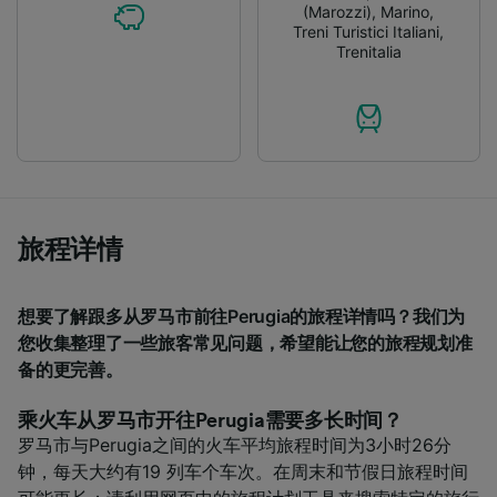
(Marozzi)
,
Marino
,
and/or access information on a device.
Treni Turistici Italiani
,
Personalised advertising and content,
Trenitalia
advertising and content measurement,
audience research and services development.
List of Partners
旅程详情
想要了解跟多从罗马市前往Perugia的旅程详情吗？我们为
您收集整理了一些旅客常见问题，希望能让您的旅程规划准
备的更完善。
乘火车从罗马市开往Perugia需要多长时间？
罗马市与Perugia之间的火车平均旅程时间为3小时26分
钟，每天大约有19 列车个车次。在周末和节假日旅程时间