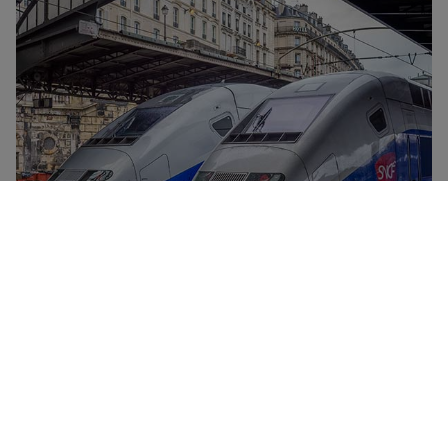
TGV列车是SNCF公司的高速列车。该列车连接法国主要城
市，时速最高可达320公里。所有TGV列车均提供餐车、免
费WiFi连接、电源插座以及移动小桌板。提供两种舒适的坐
席等级——一等座和二等座，享受更灵活的车票，在某些车
站还可进入Grand Voyageur贵宾休息室休息。