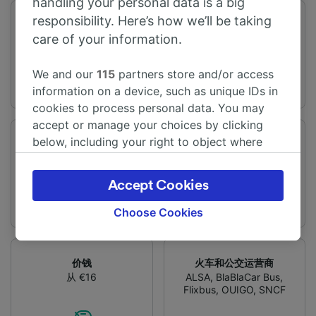
handling your personal data is a big
responsibility. Here’s how we’ll be taking
旅程时间
距离
care of your information.
从1h24m
294 km
We and our
115
partners store and/or access
information on a device, such as unique IDs in
cookies to process personal data. You may
accept or manage your choices by clicking
below, including your right to object where
频率
变化
legitimate interest is used, or at any time in
每天有14趟列车
提供直达列车
the privacy policy page. These choices will be
Accept Cookies
signaled to our partners and will not affect
browsing data. Your data will not be used for
Choose Cookies
tracking purposes if you have asked us not to
track you.
价钱
火车和公交运营商
We and our partners process data to provide:
从 €16
ALSA
,
BlaBlaCar Bus
,
Use precise geolocation data. Actively scan
Flixbus
,
OUIGO
,
SNCF
device characteristics for identification. Store
and/or access information on a device.