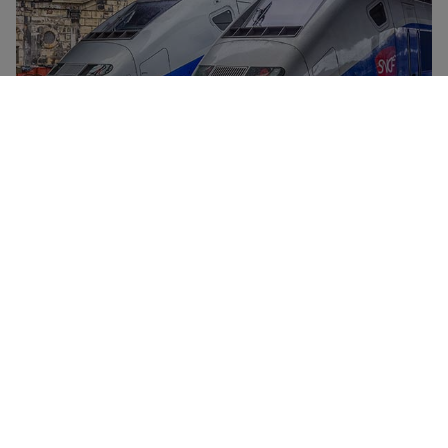
TGV列车是SNCF公司的高速列车。该列车连接法国主要城
市，时速最高可达320公里。所有TGV列车均提供餐车、免
费WiFi连接、电源插座以及移动小桌板。提供两种舒适的坐
席等级——一等座和二等座，享受更灵活的车票，在某些车
站还可进入Grand Voyageur贵宾休息室休息。
从巴黎到 Montluçon 的廉价车票