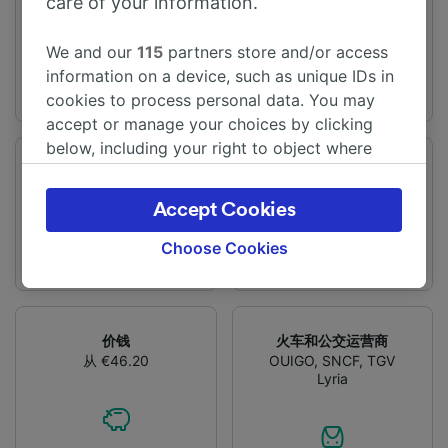
care of your information.
旅程时间
距离
从3h26m
280 km
We and our
115
partners store and/or access
information on a device, such as unique IDs in
cookies to process personal data. You may
accept or manage your choices by clicking
below, including your right to object where
legitimate interest is used, or at any time in
频率
变化
每天有11趟列车
1次换乘
the privacy policy page. These choices will be
Accept Cookies
signaled to our partners and will not affect
browsing data. Your data will not be used for
Choose Cookies
tracking purposes if you have asked us not to
track you.
We and our partners process data to provide:
价钱
火车和公交运营商
Use precise geolocation data. Actively scan
从 €46.20
OUIGO
,
SNCF
,
TGV
device characteristics for identification. Store
Lyria
and/or access information on a device.
Personalised advertising and content,
advertising and content measurement,