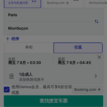
Booking.com
GetYourG
火车与长途汽车
经停
单程
往返
去程
返程
1位成人
添加铁路优惠卡
使用Genius会员，最高可享8折住宿
Booking.com
优惠
查找便宜车票