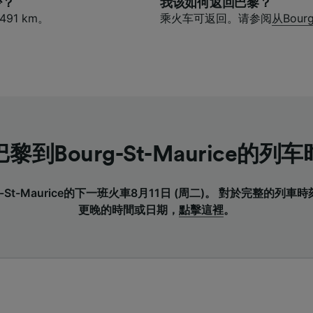
少？
我该如何返回巴黎？
91 km。
乘火车可返回。请参阅
从Bour
黎到Bourg-St-Maurice的列
-St-Maurice的下一班火車8月11日 (周二)。 對於完整的列
更晚的時間或日期，
點擊這裡
。