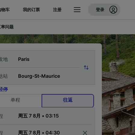
购物车
我的订票
注册
登录
汇率问题
发地
达站
经停
单程
往返
程
程