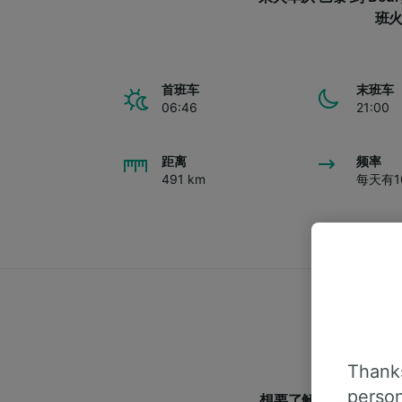
班火
首班车
末班车
06:46
21:00
距离
频率
491 km
每天有1
Thanks
person
想要了解跟多从巴黎前往