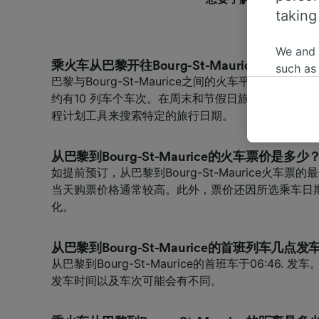
taking
We and
乘火车从巴黎开往Bourg-St-Maurice需要多长
such as
巴黎与Bourg-St-Maurice之间的火车平均旅程时
or mana
约有10 列车个车次。在周末和节假日旅程时间可能
where le
程计划工具来搜索特定的旅行日期。
These ch
data. Y
us not t
从巴黎到Bourg-St-Maurice的火车票价是多少
如提前预订，从巴黎到Bourg-St-Maurice火车票的
We and 
当天购票价格通常较高。此外，票价还因所选乘车日
Use prec
化。
identifi
adverti
researc
从巴黎到Bourg-St-Maurice的首班列车几点发
从巴黎到Bourg-St-Maurice的首班车于06:46.
List of 
发车时间以及车次可能会有不同。