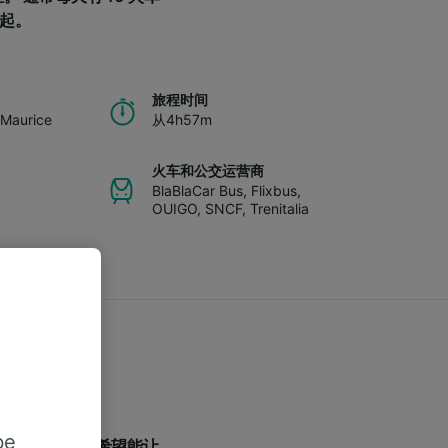
镑起。
旅程时间
-Maurice
从4h57m
火车和公交运营商
BlaBlaCar Bus
,
Flixbus
,
0
OUIGO
,
SNCF
,
Trenitalia
be
些旅客常见问题，希望能让