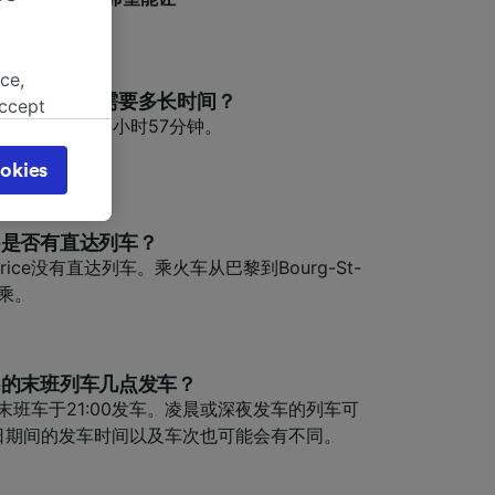
ce,
Maurice最快需要多长时间？
accept
urice最快需要4小时57分钟。
object
cy page.
okies
browsing
 asked
rice是否有直达列车？
urice没有直达列车。乘火车从巴黎到Bourg-St-
换乘。
for
alised
dience
rice的末班列车几点发车？
ice的末班车于21:00发车。凌晨或深夜发车的列车可
日期间的发车时间以及车次也可能会有不同。