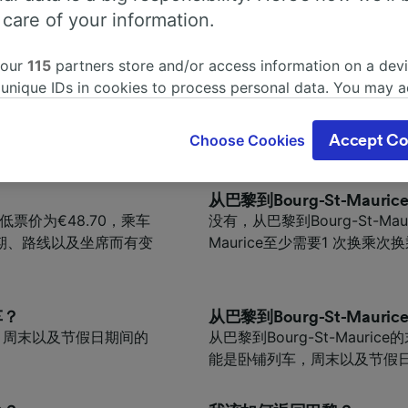
 care of your information.
您的旅程规划准备的更完善。
 our
115
partners store and/or access information on a devi
时间？
乘火车从巴黎到Bourg-St-
 unique IDs in cookies to process personal data. You may 
间为5小时56分钟，每天大
乘火车从巴黎到Bourg-St-Ma
ge your choices by clicking below, including your right to 
更长；请利用网页中的旅
gitimate interest is used, or at any time in the privacy poli
Choose Cookies
Accept Co
oices will be signaled to our partners and will not affect 
our data will not be used for tracking purposes if you have
o track you.
？
从巴黎到Bourg-St-Mau
最低票价为€48.70，乘车
没有，从巴黎到Bourg-St-Ma
our partners process data to provide:
期、路线以及坐席而有变
Maurice至少需要1 次换乘次
ise geolocation data. Actively scan device characteristics 
cation. Store and/or access information on a device. Person
sing and content, advertising and content measurement, au
h and services development.
车？
从巴黎到Bourg-St-Mau
 发车。周末以及节假日期间的
从巴黎到Bourg-St-Maur
Partners
能是卧铺列车，周末以及节假