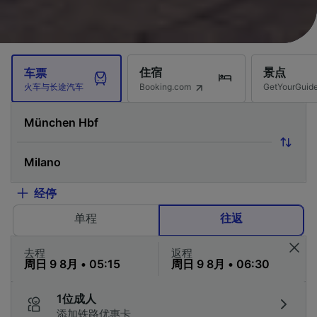
住宿
景点
车票
Booking.com
GetYourG
火车与长途汽车
经停
单程
往返
去程
返程
1位成人
添加铁路优惠卡