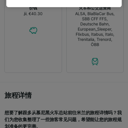
tracking purposes if you have asked us not to
track you.
价钱
火车和公交运营商
从 €40.30
ALSA
,
BlaBlaCar Bus
,
SBB CFF FFS
,
We and our partners process data to provide:
Deutsche Bahn
,
Use precise geolocation data. Actively scan
European_Sleeper
,
device characteristics for identification. Store
Flixbus
,
Itabus
,
Italo
,
and/or access information on a device.
Trenitalia
,
Trenord
,
Personalised advertising and content,
ÖBB
advertising and content measurement,
audience research and services development.
List of Partners
旅程详情
想要了解跟多从慕尼黑火车总站前往米兰的旅程详情吗？我
们为您收集整理了一些旅客常见问题，希望能让您的旅程规
划准备的更完善。