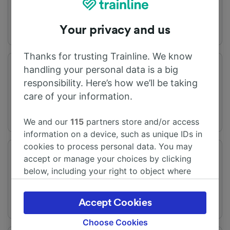
Your privacy and us
Thanks for trusting Trainline. We know
handling your personal data is a big
旅程时间
距离
从7h23m
348 km
responsibility. Here’s how we’ll be taking
care of your information.
We and our
115
partners store and/or access
information on a device, such as unique IDs in
cookies to process personal data. You may
频率
变化
accept or manage your choices by clicking
每天有47趟列车
1次换乘
below, including your right to object where
legitimate interest is used, or at any time in
the privacy policy page. These choices will be
Accept Cookies
signaled to our partners and will not affect
browsing data. Your data will not be used for
Choose Cookies