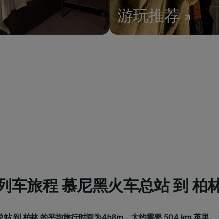
游玩推荐
列车旅程 慕尼黑火车总站 到 柏
 到 柏林 的平均旅行时间为4h8m，大约需要 504 km 英里。 