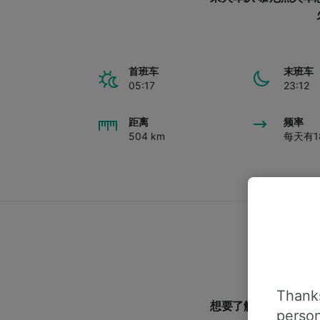
首班车
末班车
05:17
23:12
距离
频率
504 km
每天有1
Thanks
想要了解跟多从慕尼
person