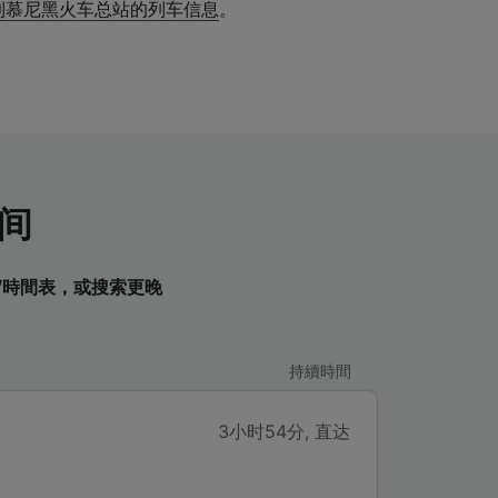
到慕尼黑火车总站的列车信息
。
间
表/時間表，或搜索更晚
持續時間
3小时54分
,
直达