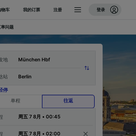
购物车
我的订票
注册
登录
汇率问题
发地
达站
经停
单程
往返
程
程