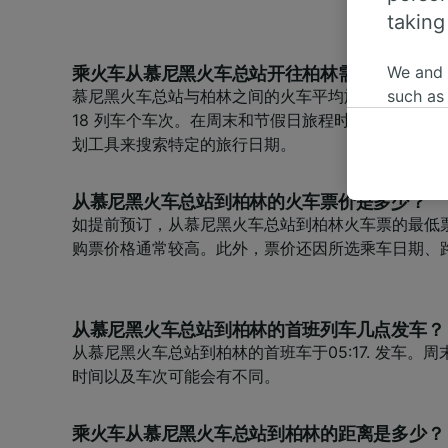
taking
We and
乘火车从慕尼黑火车总站开往柏林需要多长时间
慕尼黑火车总站与柏林之间的火车平均旅程时间为4小
such as
18 列车个车次。在周末和节假日旅程时间可能更长
or mana
划工具来搜索特定的旅行日期。
where le
These ch
data. Y
从慕尼黑火车总站到柏林的火车票价是多少？
us not t
如提前预订，从慕尼黑火车总站到柏林火车票的最低票价
购票价格通常较高。此外，票价还因所选乘车日期、
We and 
Use prec
identifi
adverti
从慕尼黑火车总站到柏林的首班列车几点发车？
researc
从慕尼黑火车总站到柏林的首班车于05:17. 发车。
时间以及车次可能会有不同。
List of 
乘火车从慕尼黑火车总站到柏林的距离是多少？