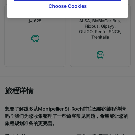
browsing data. Your data will not be used for
Choose Cookies
tracking purposes if you have asked us not to
价钱
火车和公交运营商
track you.
从 €25
ALSA
,
BlaBlaCar Bus
,
Flixbus
,
Gipsyy
,
We and our partners process data to provide:
OUIGO
,
Renfe
,
SNCF
,
Trenitalia
Use precise geolocation data. Actively scan
device characteristics for identification. Store
and/or access information on a device.
Personalised advertising and content,
advertising and content measurement,
audience research and services development.
List of Partners
旅程详情
想要了解跟多从Montpellier St-Roch前往巴黎的旅程详情
吗？我们为您收集整理了一些旅客常见问题，希望能让您的
旅程规划准备的更完善。