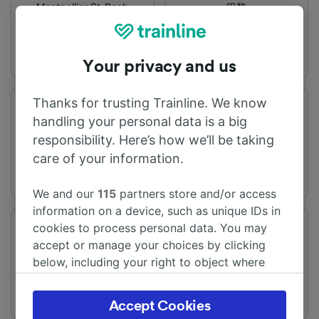
Montpellier St-Roch
巴黎
Your privacy and us
Thanks for trusting Trainline. We know
旅程时间
距离
handling your personal data is a big
从3h28m
595 km
responsibility. Here’s how we’ll be taking
care of your information.
We and our
115
partners store and/or access
information on a device, such as unique IDs in
cookies to process personal data. You may
频率
变化
accept or manage your choices by clicking
每天有19趟列车
提供直达列车
below, including your right to object where
legitimate interest is used, or at any time in
the privacy policy page. These choices will be
Accept Cookies
signaled to our partners and will not affect