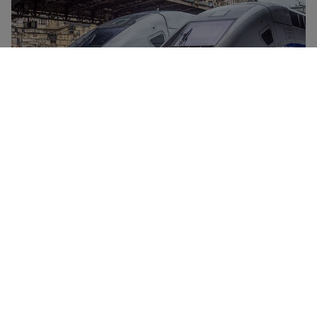
TGV列车是SNCF公司的高速列车。该列车连接法国主要城
市，时速最高可达320公里。所有TGV列车均提供餐车、免
费WiFi连接、电源插座以及移动小桌板。提供两种舒适的坐
席等级——一等座和二等座，享受更灵活的车票，在某些车
站还可进入Grand Voyageur贵宾休息室休息。
从Montpellier St-Roch到 巴黎 的廉