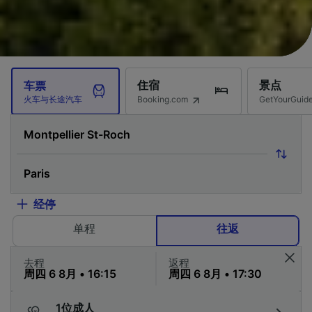
住宿
景点
车票
Booking.com
GetYourG
火车与长途汽车
经停
单程
往返
去程
返程
1位成人