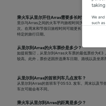
taking
We and
乘火车从里尔开往Arras需要多长时间？
里尔与Arras之间的火车平均旅程时间为1小时3分钟
such as
次。在周末和节假日旅程时间可能更长；请利用网页
or mana
特定的旅行日期。
where le
These ch
data. Y
从里尔到Arras的火车票价是多少？
us not t
如提前预订，从里尔到Arras火车票的最低票价为€
较高。此外，票价还因所选乘车日期、路线以及坐席
We and 
Use prec
identifi
adverti
从里尔到Arras的首班列车几点发车？
researc
从里尔到Arras的首班车于05:53. 发车。周末以
车次可能会有不同。
List of 
乘火车从里尔到Arras的距离是多少？