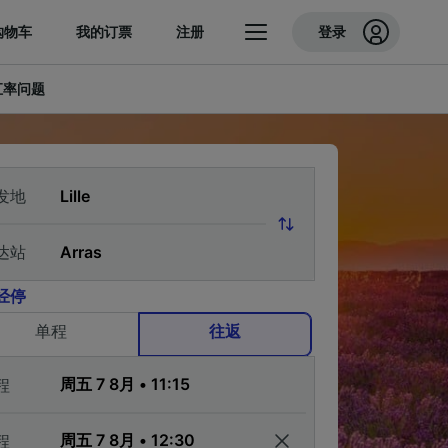
购物车
我的订票
注册
登录
汇率问题
发地
达站
经停
单程
往返
程
程