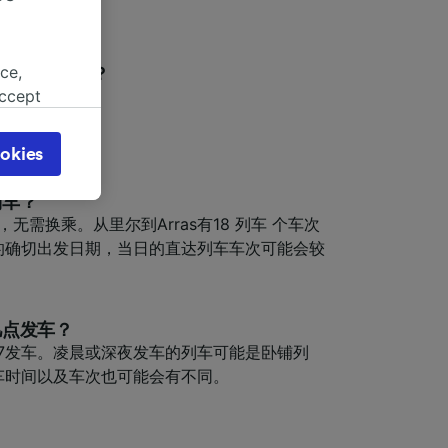
ce,
需要多长时间？
19分钟。
accept
object
cy page.
okies
browsing
 asked
列车？
，无需换乘。从里尔到Arras有18 列车 个车次
的确切出发日期，当日的直达列车车次可能会较
for
alised
dience
几点发车？
1:27发车。凌晨或深夜发车的列车可能是卧铺列
车时间以及车次也可能会有不同。