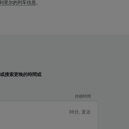
as到里尔的列车信息
。
表，或搜索更晚的時間或
持續時間
36分
,
直达