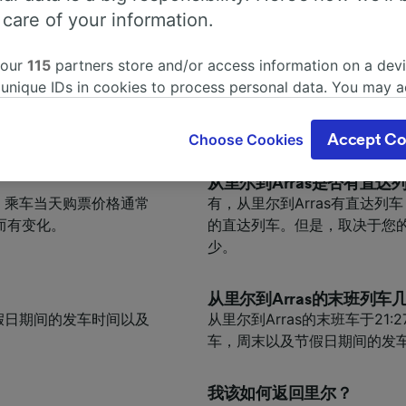
准备的更完善。
 care of your information.
 our
115
partners store and/or access information on a devi
乘火车从里尔到Arras最快
，每天大约有23 列车个车
乘火车从里尔到Arras最快需要
 unique IDs in cookies to process personal data. You may 
中的旅程计划工具来搜索
ge your choices by clicking below, including your right to 
gitimate interest is used, or at any time in the privacy poli
Choose Cookies
Accept Co
oices will be signaled to our partners and will not affect 
our data will not be used for tracking purposes if you have
从里尔到Arras是否有直达
o track you.
3，乘车当天购票价格通常
有，从里尔到Arras有直达列车
而有变化。
的直达列车。但是，取决于您
our partners process data to provide:
少。
ise geolocation data. Actively scan device characteristics 
cation. Store and/or access information on a device. Person
sing and content, advertising and content measurement, au
从里尔到Arras的末班列车
h and services development.
及节假日期间的发车时间以及
从里尔到Arras的末班车于2
车，周末以及节假日期间的发
Partners
我该如何返回里尔？