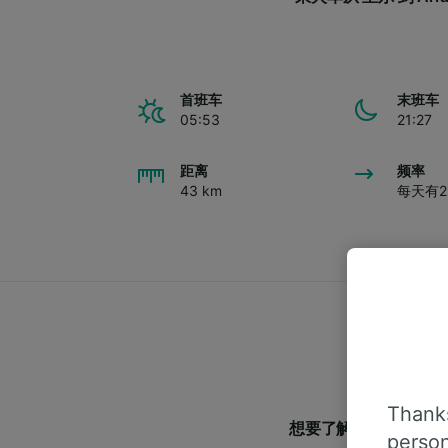
首班车
末班车
05:53
21:27
距离
频率
43 km
每天有2
Thanks
想要了解跟多从里尔前
person