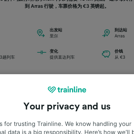
到 Arras 行驶，车票价格为 €3 英镑起。
出发站
到达站
里尔
Arras
变化
价钱
3趟列车
提供直达列车
从 €3
Your privacy and us
旅程详情
 for trusting Trainline. We know handling your
往Arras的旅程详情吗？我们为您收集整理了一些旅客常见问题
al data is a big responsibility. Here’s how we’ll 