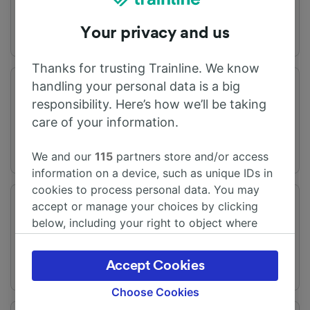
Your privacy and us
Thanks for trusting Trainline. We know
handling your personal data is a big
旅程时间
距离
responsibility. Here’s how we’ll be taking
从3h33m
405 km
care of your information.
We and our
115
partners store and/or access
information on a device, such as unique IDs in
cookies to process personal data. You may
accept or manage your choices by clicking
频率
变化
每天有12趟列车
提供直达列车
below, including your right to object where
legitimate interest is used, or at any time in
the privacy policy page. These choices will be
Accept Cookies
signaled to our partners and will not affect
browsing data. Your data will not be used for
Choose Cookies
tracking purposes if you have asked us not to