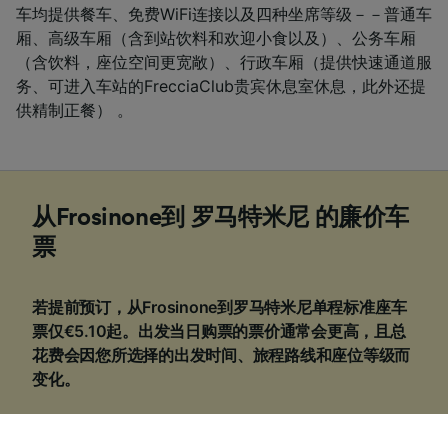
车均提供餐车、免费WiFi连接以及四种坐席等级－－普通车
厢、高级车厢（含到站饮料和欢迎小食以及）、公务车厢
（含饮料，座位空间更宽敞）、行政车厢（提供快速通道服
务、可进入车站的FrecciaClub贵宾休息室休息，此外还提
供精制正餐） 。
从Frosinone到 罗马特米尼 的廉价车
票
若提前预订，从Frosinone到罗马特米尼单程标准座车
票仅€5.10起。出发当日购票的票价通常会更高，且总
花费会因您所选择的出发时间、旅程路线和座位等级而
变化。
1
.
提前预订