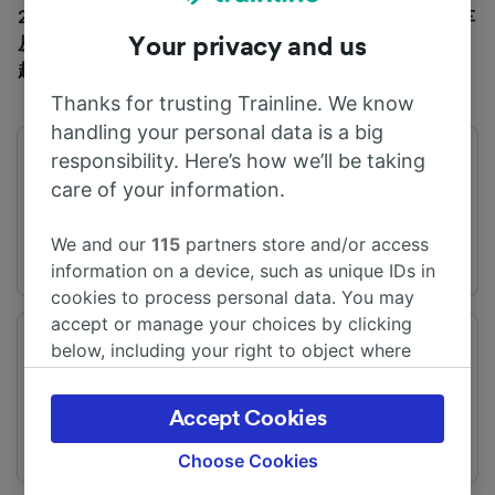
2h52m，大约需要 75 km 英里。 通常每天有 3 火车 班火车
从Frosinone 到 罗马特米尼 行驶，车票价格为 €5.10 英镑
Your privacy and us
起。
Thanks for trusting Trainline. We know
handling your personal data is a big
responsibility. Here’s how we’ll be taking
首班车
末班车
06:07
21:32
care of your information.
We and our
115
partners store and/or access
information on a device, such as unique IDs in
cookies to process personal data. You may
accept or manage your choices by clicking
below, including your right to object where
出发站
到达站
Frosinone
罗马特米尼
legitimate interest is used, or at any time in
the privacy policy page. These choices will be
Accept Cookies
signaled to our partners and will not affect
browsing data. Your data will not be used for
Choose Cookies
tracking purposes if you have asked us not to