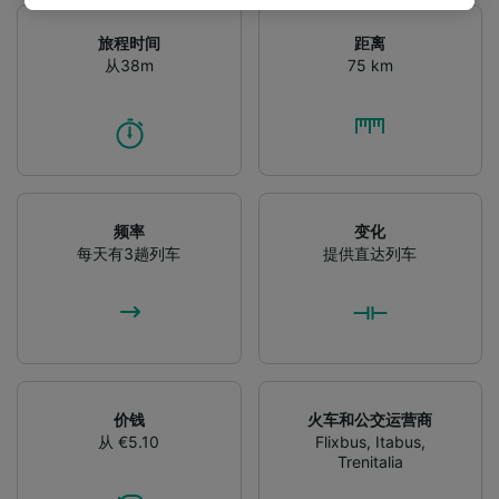
track you.
旅程时间
距离
We and our partners process data to provide:
从38m
75 km
Use precise geolocation data. Actively scan
device characteristics for identification. Store
and/or access information on a device.
Personalised advertising and content,
advertising and content measurement,
audience research and services development.
频率
变化
List of Partners
每天有3趟列车
提供直达列车
价钱
火车和公交运营商
从 €5.10
Flixbus
,
Itabus
,
Trenitalia