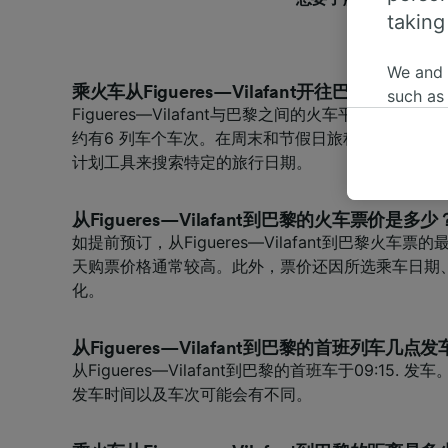
taking
We and
乘火车从Figueres—Vilafant开往巴黎需要多
such as
Figueres—Vilafant与巴黎之间的火车平均旅程时
or mana
约有6 列车个车次。在周末和节假日旅程时间可能更
where le
计划工具来搜索特定的旅行日期。
These ch
data. Y
us not t
从Figueres—Vilafant到巴黎的火车票价是多少
如提前预订，从Figueres—Vilafant到巴黎火车票
We and 
天购票价格通常较高。此外，票价还因所选乘车日期
Use prec
化。
identifi
adverti
researc
从Figueres—Vilafant到巴黎的首班列车几点发
从Figueres—Vilafant到巴黎的首班车于09:15.
List of 
发车时间以及车次可能会有不同。