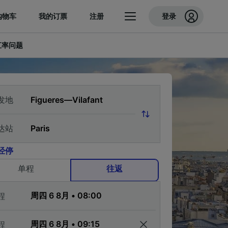
购物车
我的订票
注册
登录
汇率问题
发地
达站
经停
单程
往返
程
程