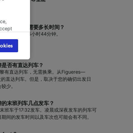
ce,
afant到巴黎最快需要多长时间？
accept
ant到巴黎最快需要5小时44分钟。
object
cy page.
okies
browsing
 asked
t到巴黎是否有直达列车？
t到巴黎有直达列车，无需换乘。从Figueres—
 个车次的直达列车。但是，取决于您的确切出发日
for
会较少。
alised
dience
nt到巴黎的末班列车几点发车？
到巴黎的末班车于17:32发车。凌晨或深夜发车的列车可
日期间的发车时间以及车次也可能会有不同。