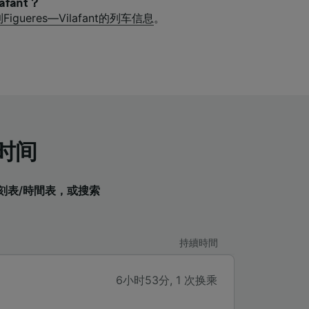
afant？
igueres—Vilafant的列车信息
。
车时间
車時刻表/時間表，或搜索
持續時間
6小时53分
,
1 次换乘