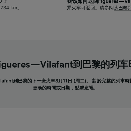
少？
我该如何返回Figueres—Vil
734 km。
乘火车可返回。请参阅
从巴黎到F
igueres—Vilafant到巴黎的列
—Vilafant到巴黎的下一班火車8月11日 (周二)。 對於完整的列
更晚的時間或日期，
點擊這裡
。