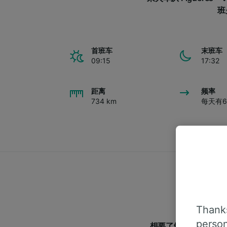
班
首班车
末班车
09:15
17:32
距离
频率
734 km
每天有
Thanks
person
想要了解跟多从Figu