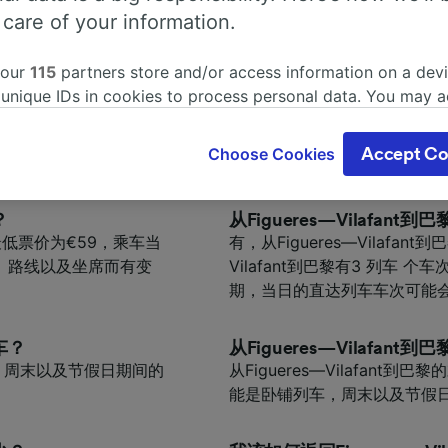
 care of your information.
让您的旅程规划准备的更完善。
 our
115
partners store and/or access information on a devi
长时间？
乘火车从Figueres—Vil
 unique IDs in cookies to process personal data. You may 
间为8小时43分钟，每天大
乘火车从Figueres—Vilaf
ge your choices by clicking below, including your right to 
长；请利用网页中的旅程
gitimate interest is used, or at any time in the privacy poli
Choose Cookies
Accept Co
oices will be signaled to our partners and will not affect 
our data will not be used for tracking purposes if you have
o track you.
？
从Figueres—Vilafan
的最低票价为€59，乘车当
有，从Figueres—Vilafan
our partners process data to provide:
、路线以及坐席而有变
Vilafant到巴黎有3 列车
ise geolocation data. Actively scan device characteristics 
期，当日的直达列车车次可能
cation. Store and/or access information on a device. Person
sing and content, advertising and content measurement, au
h and services development.
车？
从Figueres—Vilafa
 发车。周末以及节假日期间的
从Figueres—Vilafant
Partners
能是卧铺列车，周末以及节假