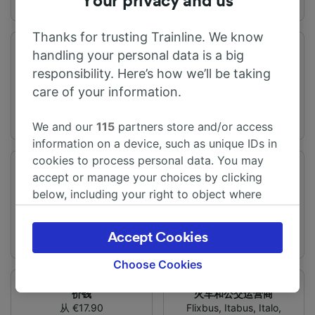
Your privacy and us
Thanks for trusting Trainline. We know
handling your personal data is a big
旅程时间
距离
从3h11m
336 km
responsibility. Here’s how we’ll be taking
care of your information.
We and our
115
partners store and/or access
information on a device, such as unique IDs in
cookies to process personal data. You may
频率
变化
accept or manage your choices by clicking
每天有20趟列车
提供直达列车
below, including your right to object where
legitimate interest is used, or at any time in
the privacy policy page. These choices will be
Accept Cookies
signaled to our partners and will not affect
browsing data. Your data will not be used for
Choose Cookies
tracking purposes if you have asked us not to
价钱
火车和公交运营商
track you.
从 €17.90
Flixbus
,
Itabus
,
Italo
,