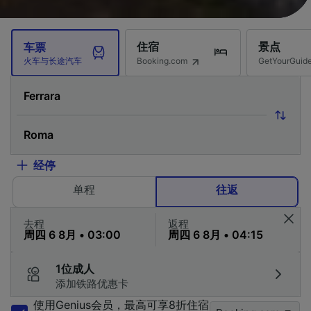
住宿
景点
车票
Booking.com
GetYourG
火车与长途汽车
经停
单程
往返
去程
返程
1位成人
添加铁路优惠卡
使用Genius会员，最高可享8折住宿