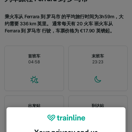
乘火车从 Ferrara 到 罗马市 的平均旅行时间为3h59m，大
约需要 336 km 英里。 通常每天有 20 火车 班火车从
Ferrara 到 罗马市 行驶，车票价格为 €17.90 英镑起。
首班车
末班车
04:58
23:23
出发站
到达站
Ferrara
罗马市