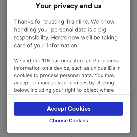
Chessy
Your privacy and us
Thanks for trusting Trainline. We know
handling your personal data is a big
responsibility. Here’s how we’ll be taking
care of your information.
旅程时间
距离
从3h9m
516 km
We and our
115
partners store and/or access
information on a device, such as unique IDs in
cookies to process personal data. You may
accept or manage your choices by clicking
below, including your right to object where
legitimate interest is used, or at any time in
频率
变化
the privacy policy page. These choices will be
每天有9趟列车
提供直达列车
Accept Cookies
signaled to our partners and will not affect
browsing data. Your data will not be used for
Choose Cookies
tracking purposes if you have asked us not to
track you.