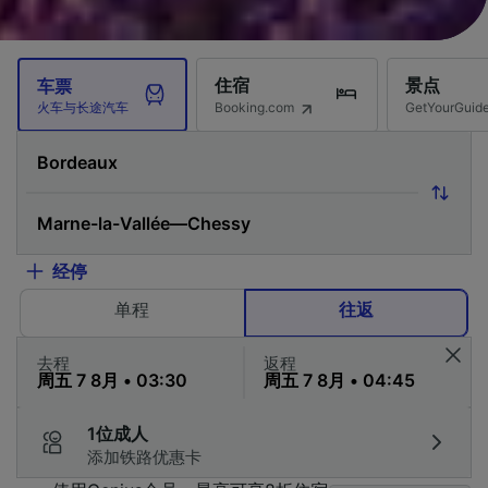
住宿
景点
车票
Booking.com
GetYourG
火车与长途汽车
经停
单程
往返
去程
返程
1位成人
添加铁路优惠卡