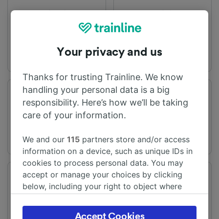
出发站
到达站
Bolzano/Bozen
慕尼黑火车总站
Your privacy and us
Thanks for trusting Trainline. We know
handling your personal data is a big
旅程时间
距离
responsibility. Here’s how we’ll be taking
从3h58m
183 km
care of your information.
We and our
115
partners store and/or access
information on a device, such as unique IDs in
cookies to process personal data. You may
accept or manage your choices by clicking
频率
变化
below, including your right to object where
每天有19趟列车
提供直达列车
legitimate interest is used, or at any time in
the privacy policy page. These choices will be
Accept Cookies