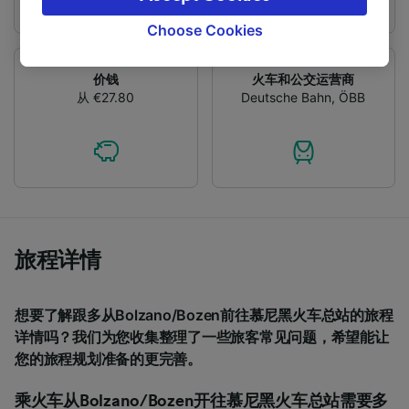
signaled to our partners and will not affect
browsing data. Your data will not be used for
Choose Cookies
tracking purposes if you have asked us not to
track you.
价钱
火车和公交运营商
从 €27.80
Deutsche Bahn
,
ÖBB
We and our partners process data to provide:
Use precise geolocation data. Actively scan
device characteristics for identification. Store
and/or access information on a device.
Personalised advertising and content,
advertising and content measurement,
audience research and services development.
List of Partners
旅程详情
想要了解跟多从Bolzano/Bozen前往慕尼黑火车总站的旅程
详情吗？我们为您收集整理了一些旅客常见问题，希望能让
您的旅程规划准备的更完善。
乘火车从Bolzano/Bozen开往慕尼黑火车总站需要多