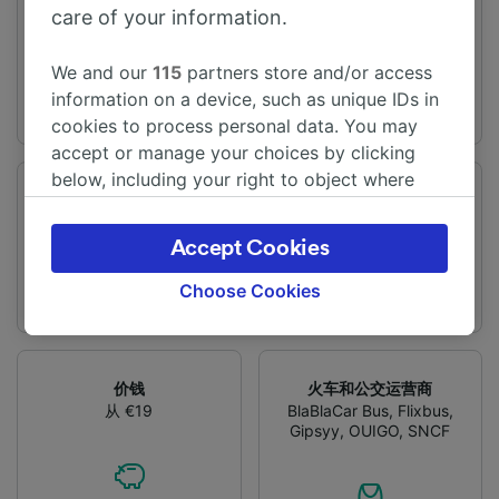
旅程时间
距离
care of your information.
从4h24m
670 km
We and our
115
partners store and/or access
information on a device, such as unique IDs in
cookies to process personal data. You may
accept or manage your choices by clicking
below, including your right to object where
频率
变化
legitimate interest is used, or at any time in
每天有11趟列车
提供直达列车
the privacy policy page. These choices will be
Accept Cookies
signaled to our partners and will not affect
browsing data. Your data will not be used for
Choose Cookies
tracking purposes if you have asked us not to
track you.
We and our partners process data to provide:
价钱
火车和公交运营商
Use precise geolocation data. Actively scan
从 €19
BlaBlaCar Bus
,
Flixbus
,
device characteristics for identification. Store
Gipsyy
,
OUIGO
,
SNCF
and/or access information on a device.
Personalised advertising and content,
advertising and content measurement,