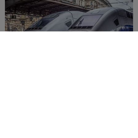
TGV列车是SNCF公司的高速列车。该列车连接法国主要城
市，时速最高可达320公里。所有TGV列车均提供餐车、免
费WiFi连接、电源插座以及移动小桌板。提供两种舒适的坐
席等级——一等座和二等座，享受更灵活的车票，在某些车
站还可进入Grand Voyageur贵宾休息室休息。