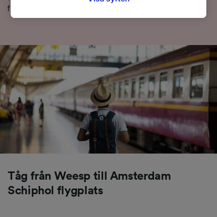
webbläsningsdata. Dina uppgifter kommer inte
frågor, samt tips på hur man bokar billiga tågbiljetter.
att användas för spårningsändamål om du har
bett oss att inte spåra dig.
Vi och våra partners behandlar data för att
tillhandahålla:
Använda exakta uppgifter om geografisk
positionering. Aktivt läsa av enhetens
egenskaper för identifieringsändamål. Lagra
och/eller få åtkomst till information på en
enhet. Personanpassad reklam och innehåll,
reklam- och innehållsmätning, forskning
angående målgrupp och tjänsteutveckling.
Lista över partner (leverantörer)
Tåg från Weesp till Amsterdam
Schiphol flygplats