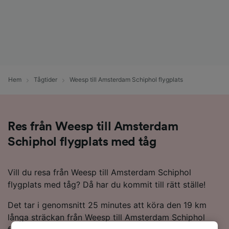
Hem
Tågtider
Weesp till Amsterdam Schiphol flygplats
Res från Weesp till Amsterdam
Schiphol flygplats med tåg
Vill du resa från Weesp till Amsterdam Schiphol
flygplats med tåg? Då har du kommit till rätt ställe!
Det tar i genomsnitt 25 minutes att köra den 19 km
långa sträckan från Weesp till Amsterdam Schiphol