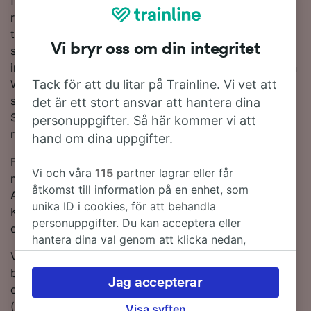
flygplats med tåg, även om de snabbaste tågen kör
rutten på endast 22 minutes. Du hittar vanligtvis 69
tåg tåg per dag som kör den 19 km kilometer långa
Vi bryr oss om din integritet
sträckan mellan de två destinationerna Du behöver
inte byta tåg på resan, eftersom det går direkttåg från
Tack för att du litar på Trainline. Vi vet att
Weesp till Amsterdam Schiphol flygplats. Du hoppar
sannolikt på ett NS för att komma till Amsterdam
det är ett stort ansvar att hantera dina
Schiphol flygplats, eftersom de har flest tåg på denna
personuppgifter. Så här kommer vi att
rutt.
hand om dina uppgifter.
För att hjälpa dig att få de bästa tågerbjudandena
Vi och våra
115
partner lagrar eller får
markerar vi de billigaste tågbiljetterna från Weesp till
åtkomst till information på en enhet, som
Amsterdam Schiphol flygplats i vår Reseplanerare.
unika ID i cookies, för att behandla
Kom bara ihåg att ju tidigare du bokar dina biljetter,
personuppgifter. Du kan acceptera eller
desto mer sparar du!
hantera dina val genom att klicka nedan,
inklusive din rätt att invända där legitimt
Vill du boka dina tågbiljetter nu? Börja leta efter
intresse används, eller när som helst på sidan
biljetter hos oss idag. Om du vill få mer information
Jag accepterar
för dataskyddspolicy. Dessa val kommer att
om resan kan du, fortsätta läsa för att få tidtabeller
signaleras till våra partners och påverkar inte
(inklusive de första och sista tågtiderna), Vanliga
Visa syften