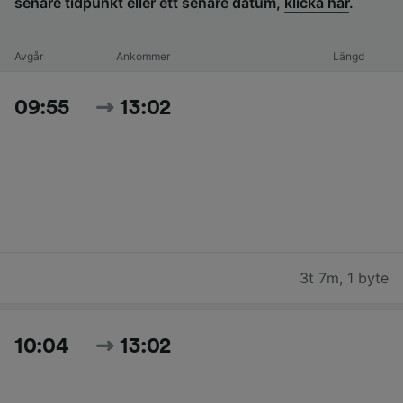
senare tidpunkt eller ett senare datum,
klicka här
.
Avgår
Ankommer
Längd
09:55
13:02
3t 7m
,
1 byte
10:04
13:02