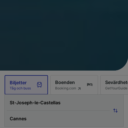
Boenden
Sevärdhet
Biljetter
Booking.com
GetYourGuide
Tåg och buss