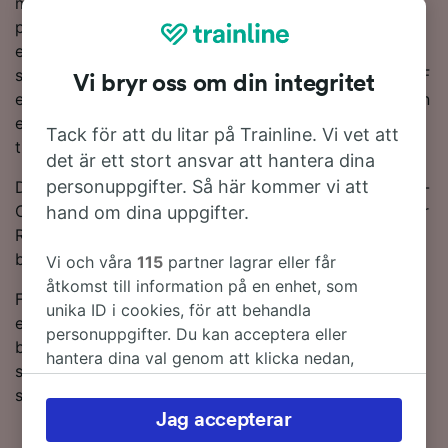
minutes. Vanligtvis kör 18 tåg per dag den här
populära rutten. Du måste göra 1 byte på resan
eftersom det inte finns några direkttåg på den här
sträckan. Du kan välja att ta ett tåg som körs av SNCF
Vi bryr oss om din integritet
eller TGV för att komma till Cannes – båda tågbolagen
erbjuder moderna och bekväma tjänster som tar dig
Tack för att du litar på Trainline. Vi vet att
till destinationen på nolltid.
det är ett stort ansvar att hantera dina
personuppgifter. Så här kommer vi att
Du kan spara pengar på tågbiljetter från St-Joseph-le-
Castellas till Cannes om du bokar i förväg. Använd vår
hand om dina uppgifter.
Reseplanerare högst upp på sidan för att jämföra
biljettpriser och få de billigaste biljetterna.
Vi och våra
115
partner lagrar eller får
åtkomst till information på en enhet, som
Fortsätt läsa om du vill ha mer information om resan,
unika ID i cookies, för att behandla
exempelvis tidtabeller, tips på hur man hittar billiga
personuppgifter. Du kan acceptera eller
biljetter och Vanliga frågor, inklusive de första och
hantera dina val genom att klicka nedan,
sista tågtiderna. Vill du boka genast? Starta en
inklusive din rätt att invända där legitimt
sökning hos oss i dag!
intresse används, eller när som helst på sidan
Jag accepterar
för dataskyddspolicy. Dessa val kommer att