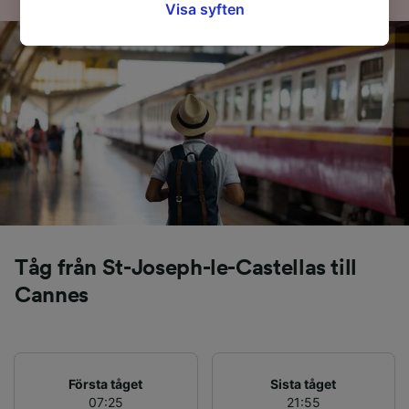
signaleras till våra partners och påverkar inte
Visa syften
webbläsningsdata. Dina uppgifter kommer inte
att användas för spårningsändamål om du har
bett oss att inte spåra dig.
Vi och våra partners behandlar data för att
tillhandahålla:
Använda exakta uppgifter om geografisk
positionering. Aktivt läsa av enhetens
egenskaper för identifieringsändamål. Lagra
och/eller få åtkomst till information på en
enhet. Personanpassad reklam och innehåll,
reklam- och innehållsmätning, forskning
angående målgrupp och tjänsteutveckling.
Tåg från St-Joseph-le-Castellas till
Lista över partner (leverantörer)
Cannes
Första tåget
Sista tåget
07:25
21:55