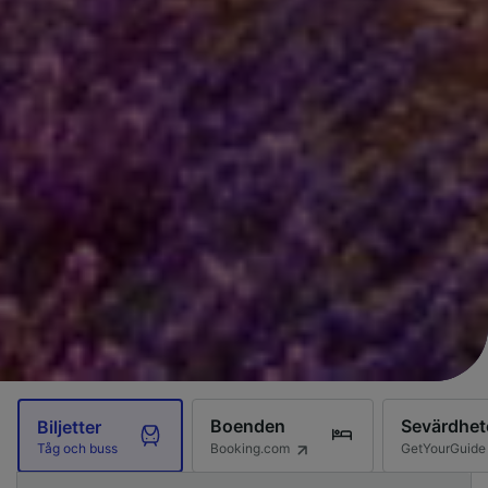
Boenden
Sevärdhet
Biljetter
Booking.com
GetYourGuide
Tåg och buss