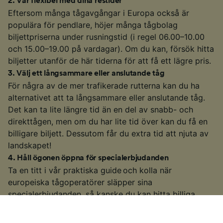
2
.
Var flexibel med dina restider
Eftersom många tågavgångar i Europa också är
populära för pendlare, höjer många tågbolag
biljettpriserna under rusningstid (i regel 06.00–10.00
och 15.00–19.00 på vardagar). Om du kan, försök hitta
biljetter utanför de här tiderna för att få ett lägre pris.
3
.
Välj ett långsammare eller anslutande tåg
För några av de mer trafikerade rutterna kan du ha
alternativet att ta långsammare eller anslutande tåg.
Det kan ta lite längre tid än en del av snabb- och
direkttågen, men om du har lite tid över kan du få en
billigare biljett. Dessutom får du extra tid att njuta av
landskapet!
4
.
Håll ögonen öppna för specialerbjudanden
Ta en titt i vår praktiska guide och kolla när
europeiska tågoperatörer släpper sina
specialerbjudanden, så kanske du kan hitta billiga
biljetter för din resa.