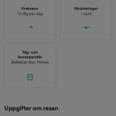
Frekvens
Förändringar
15 tåg per dag
1 byte
Tåg- och
bussoperatör
BlaBlaCar Bus
,
Flixbus
Uppgifter om resan