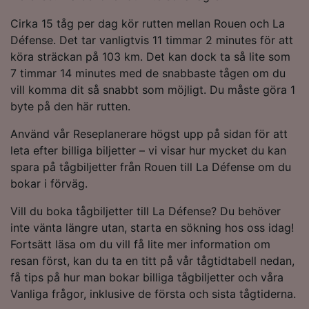
angående målgrupp och tjänsteutveckling.
Cirka 15 tåg per dag kör rutten mellan Rouen och La
Lista över partner (leverantörer)
Défense. Det tar vanligtvis 11 timmar 2 minutes för att
köra sträckan på 103 km. Det kan dock ta så lite som
7 timmar 14 minutes med de snabbaste tågen om du
vill komma dit så snabbt som möjligt. Du måste göra 1
byte på den här rutten.
Använd vår Reseplanerare högst upp på sidan för att
leta efter billiga biljetter – vi visar hur mycket du kan
spara på tågbiljetter från Rouen till La Défense om du
bokar i förväg.
Vill du boka tågbiljetter till La Défense? Du behöver
inte vänta längre utan, starta en sökning hos oss idag!
Fortsätt läsa om du vill få lite mer information om
resan först, kan du ta en titt på vår tågtidtabell nedan,
få tips på hur man bokar billiga tågbiljetter och våra
Vanliga frågor, inklusive de första och sista tågtiderna.