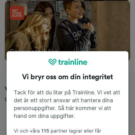
Saker att göra
Vi bryr oss om din integritet
Vad kunderna säger om Trainline
Tack för att du litar på Trainline. Vi vet att
Läs riktiga recensioner från riktiga användare
det är ett stort ansvar att hantera dina
personuppgifter. Så här kommer vi att
hand om dina uppgifter.
Vi och våra
115
partner lagrar eller får