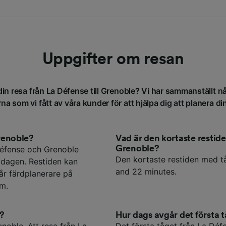
Uppgifter om resan
din resa från La Défense till Grenoble? Vi har sammanställt n
na som vi fått av våra kunder för att hjälpa dig att planera di
Grenoble?
Vad är den kortaste restid
Grenoble?
Défense och Grenoble
Den kortaste restiden med tå
 dagen. Restiden kan
and 22 minutes.
år färdplanerare på
um.
e?
Hur dags avgår det första t
enoble. Att resa från La
Det första tåget från La Défe