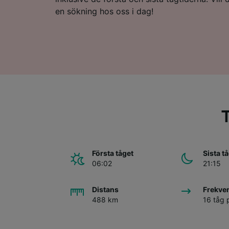
en sökning hos oss i dag!
T
Första tåget
Sista t
06:02
21:15
Distans
Frekve
488 km
16 tåg 