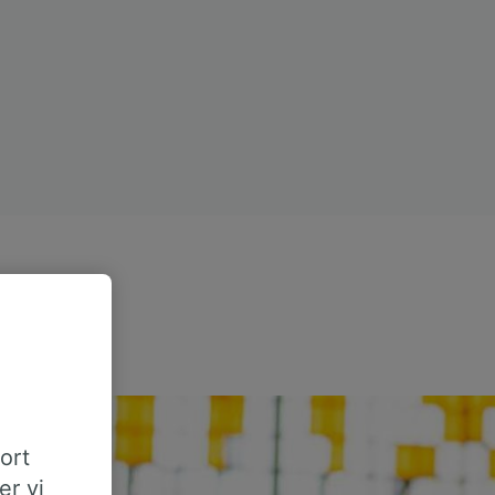
tort
er vi