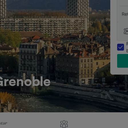
Re
 Grenoble