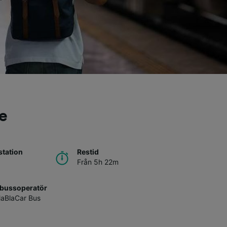
le
tation
Restid
Från 5h 22m
 bussoperatör
laBlaCar Bus