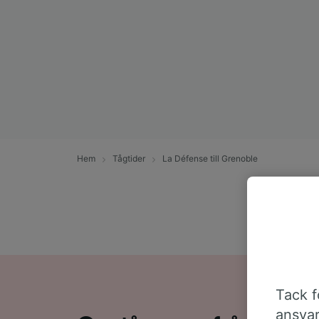
Hem
Tågtider
La Défense till Grenoble
Tack fö
ansvar