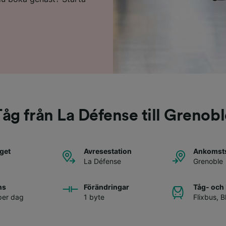
åg från La Défense till Grenob
åget
Avresestation
Ankomsts
La Défense
Grenoble
ns
Förändringar
Tåg- och
per dag
1 byte
Flixbus
,
B