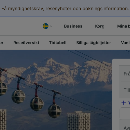
Få myndighetskrav, resenyheter och bokningsinformation.
Business
Korg
Mina 
er
Reseöversikt
Tidtabell
Billiga tågbiljetter
Vanl
Fr
Till
Av