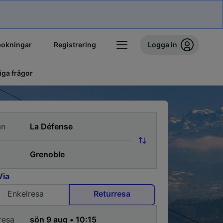
bokningar
Registrering
Logga in
iga frågor
ån
Via
Enkelresa
Returresa
resa