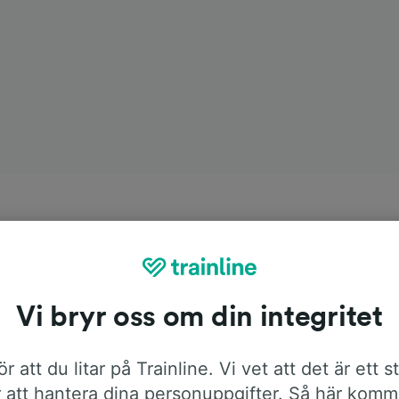
Vi bryr oss om din integritet
r att du litar på Trainline. Vi vet att det är ett s
 att hantera dina personuppgifter. Så här komm