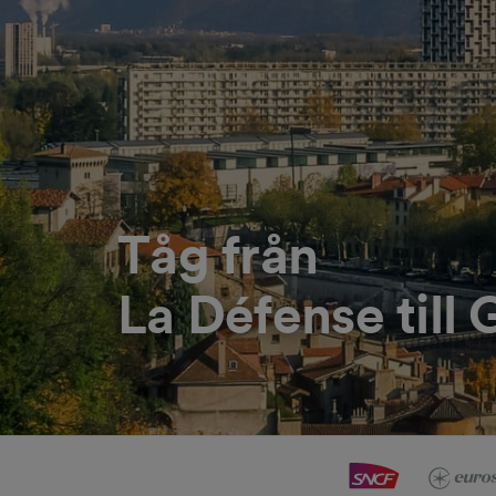
Tåg från
La Défense till