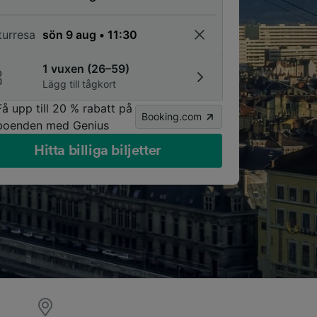
turresa
1 vuxen (26–59)
Lägg till tågkort
Få upp till 20 % rabatt på
Booking.com
boenden med Genius
Hitta billiga biljetter