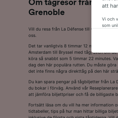
Om tågresor från La Déf
att ha
Grenoble
Vi och 
som uni
Vill du resa från La Défense till Grenoble me
accepter
oss.
att invä
datasky
Det tar vanligtvis 8 timmar 12 minutes att k
påverka
Amsterdam till Bryssel med tåg, även om de
för spå
köra så snabbt som 5 timmar 22 minutes. Van
dag den här populära rutten. Du måste göra 
Vi och v
det inte finns några direkttåg på den här str
Använda
enheten
Du kan spara pengar på tågbiljetter från La 
till inf
du bokar i förväg. Använd vår Reseplanerare
och inn
att jämföra biljettpriser och få de billigaste b
Lista öv
Fortsätt läsa om du vill ha mer information 
tidtabeller, tips på hur man hittar billiga bilj
inklusive de första och sista tågtiderna. Vill