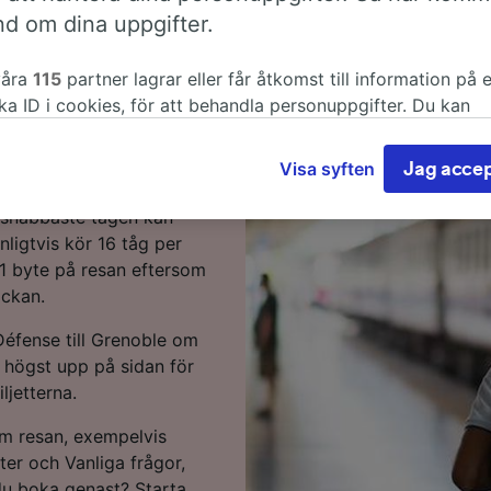
ense till
nd om dina uppgifter.
våra
115
partner lagrar eller får åtkomst till information på 
ka ID i cookies, för att behandla personuppgifter. Du kan
d tåg? Starta då resa hos
a eller hantera dina val genom att klicka nedan, inklusive d
nda där legitimt intresse används, eller när som helst på sid
Visa syften
Jag accep
ddspolicy. Dessa val kommer att signaleras till våra partne
öra de 488 km från
r inte webbläsningsdata. Dina uppgifter kommer inte att a
 snabbaste tågen kan
rningsändamål om du har bett oss att inte spåra dig.
ligtvis kör 16 tåg per
1 byte på resan eftersom
åra partners behandlar data för att tillhandahålla:
äckan.
 exakta uppgifter om geografisk positionering. Aktivt läsa
s egenskaper för identifieringsändamål. Lagra och/eller få
Défense till Grenoble om
ormation på en enhet. Personanpassad reklam och innehåll, 
 högst upp på sidan för
ehållsmätning, forskning angående målgrupp och tjänsteutv
iljetterna.
er partner (leverantörer)
om resan, exempelvis
etter och Vanliga frågor,
 du boka genast? Starta