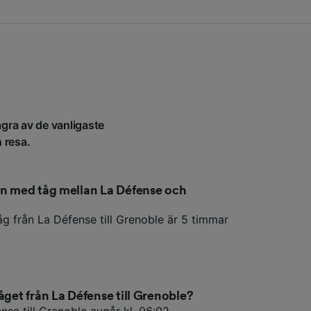
ågra av de vanligaste
n resa.
en med tåg mellan La Défense och
g från La Défense till Grenoble är 5 timmar
åget från La Défense till Grenoble?
nse till Grenoble avgår kl. 06:02.