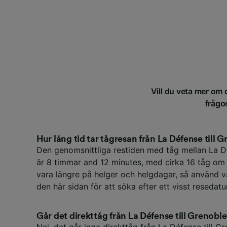
Vill du veta mer om 
frågor
Hur lång tid tar tågresan från La Défense till 
Den genomsnittliga restiden med tåg mellan La 
är 8 timmar and 12 minutes, med cirka 16 tåg om
vara längre på helger och helgdagar, så använd v
den här sidan för att söka efter ett visst resedat
Går det direkttåg från La Défense till Grenobl
Nej, det går inga direkttåg från La Défense till Gr