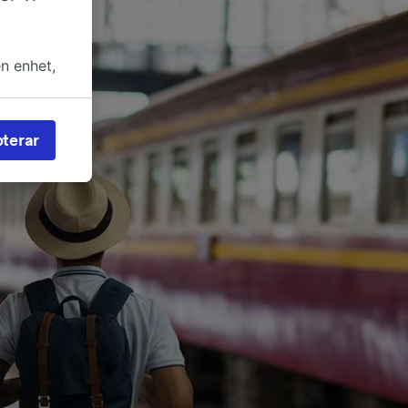
en enhet,
in rätt
an för
terar
rs och
nvändas
 av
 åtkomst
reklam-
eckling.