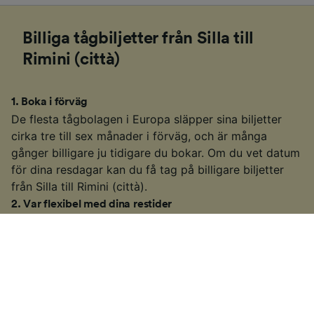
Billiga tågbiljetter från Silla till
Rimini (città)
1
.
Boka i förväg
De flesta tågbolagen i Europa släpper sina biljetter
cirka tre till sex månader i förväg, och är många
gånger billigare ju tidigare du bokar. Om du vet datum
för dina resdagar kan du få tag på billigare biljetter
från Silla till Rimini (città).
2
.
Var flexibel med dina restider
Eftersom många tågavgångar i Europa också är
populära för pendlare, höjer många tågbolag
biljettpriserna under rusningstid (i regel 06.00–10.00
och 15.00–19.00 på vardagar). Om du kan, försök hitta
biljetter utanför de här tiderna för att få ett lägre pris.
3
.
Välj ett långsammare eller anslutande tåg