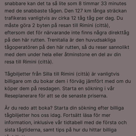
snabbare kan det ta så lite som 8 timmar 33 minutes
Vi och våra partners behandlar data för att
med de snabbaste tågen. Den 127 km långa sträckan
tillhandahålla:
trafikeras vanligtvis av cirka 12 tåg tåg per dag. Du
Använda exakta uppgifter om geografisk
måste göra 2 byten på resan till Rimini (città),
positionering. Aktivt läsa av enhetens
eftersom det för närvarande inte finns några direkttåg
egenskaper för identifieringsändamål. Lagra
och/eller få åtkomst till information på en
på den här rutten. Trenitalia är den huvudsakliga
enhet. Personanpassad reklam och innehåll,
tågoperatören på den här rutten, så du reser sannolikt
reklam- och innehållsmätning, forskning
med dem under hela eller åtminstone en del av din
angående målgrupp och tjänsteutveckling.
resa till Rimini (città).
Lista över partner (leverantörer)
Tågbiljetter från Silla till Rimini (città) är vanligtvis
billigare om du bokar dem i förväg jämfört med om du
köper dem på resdagen. Starta en sökning i vår
Reseplanerare för att se de senaste priserna.
Är du redo att boka? Starta din sökning efter billiga
tågbiljetter hos oss idag. Fortsätt läsa för mer
information, inklusive vår tidtabell med de första och
sista tågtiderna, samt tips på hur du hittar billiga