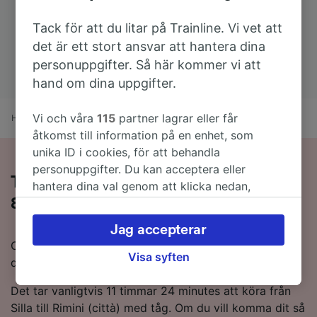
Tack för att du litar på Trainline. Vi vet att
det är ett stort ansvar att hantera dina
personuppgifter. Så här kommer vi att
hand om dina uppgifter.
Vi och våra
115
partner lagrar eller får
Hem
Tågtider
Silla till Rimini (città)
åtkomst till information på en enhet, som
unika ID i cookies, för att behandla
personuppgifter. Du kan acceptera eller
Ta tåget från Silla till Rimini (città) på
hantera dina val genom att klicka nedan,
8 timmar 33 minutes
inklusive din rätt att invända där legitimt
intresse används, eller när som helst på sidan
Jag accepterar
för dataskyddspolicy. Dessa val kommer att
Om du vill resa från Silla till Rimini (città) med tåg har
signaleras till våra partners och påverkar inte
Visa syften
du kommit till rätt ställe.
webbläsningsdata. Dina uppgifter kommer inte
att användas för spårningsändamål om du har
Det tar vanligtvis 11 timmar 24 minutes att köra från
bett oss att inte spåra dig.
Silla till Rimini (città) med tåg. Om du vill komma dit så