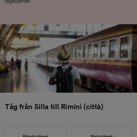
tågbiljetter.
Tåg från Silla till Rimini (città)
Första tåget
Sista tåget