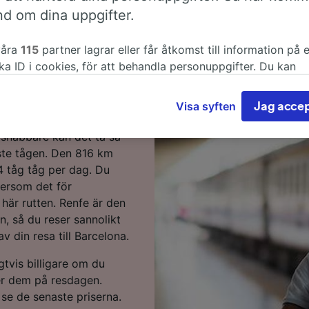
l Barcelona på
nd om dina uppgifter.
våra
115
partner lagrar eller får åtkomst till information på 
ka ID i cookies, för att behandla personuppgifter. Du kan
 tåg har du kommit till
a eller hantera dina val genom att klicka nedan, inklusive d
nda där legitimt intresse används, eller när som helst på sid
Visa syften
Jag accep
ddspolicy. Dessa val kommer att signaleras till våra partne
öra från Ronda till
r inte webbläsningsdata. Dina uppgifter kommer inte att a
 snabbare kan det ta så
rningsändamål om du har bett oss att inte spåra dig.
ste tågen. Den 816 km
 4 tåg tåg per dag. Du
åra partners behandlar data för att tillhandahålla:
tersom det för
 exakta uppgifter om geografisk positionering. Aktivt läsa
 här rutten. Renfe är den
s egenskaper för identifieringsändamål. Lagra och/eller få
, så du reser sannolikt
ormation på en enhet. Personanpassad reklam och innehåll, 
ehållsmätning, forskning angående målgrupp och tjänsteutv
 din resa till Barcelona.
er partner (leverantörer)
igtvis billigare om du
r dem på resdagen.
 se de senaste priserna.