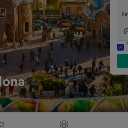
Re
elona