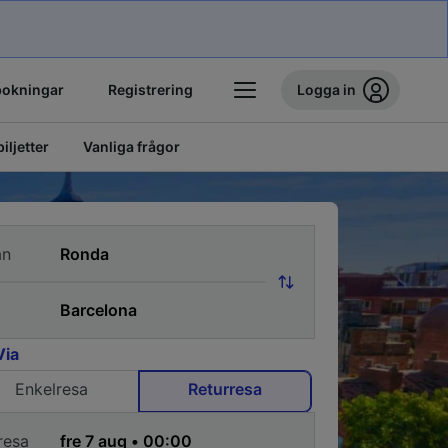
bokningar
Registrering
Logga in
biljetter
Vanliga frågor
ån
Via
Enkelresa
Returresa
resa