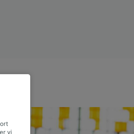
tort
er vi