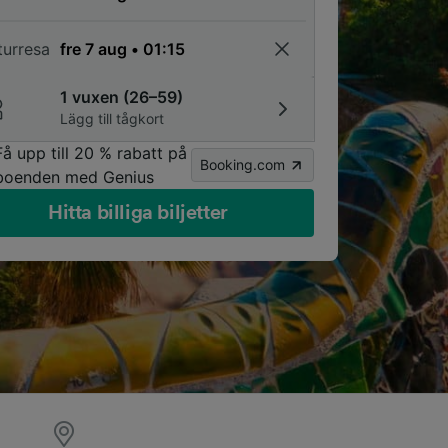
turresa
1 vuxen (26–59)
Lägg till tågkort
Få upp till 20 % rabatt på
Booking.com
boenden med Genius
Hitta billiga biljetter