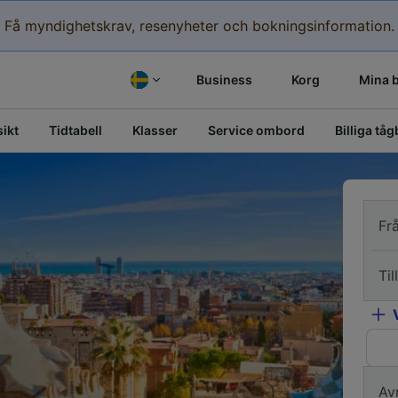
Få myndighetskrav, resenyheter och bokningsinformation.
Business
Korg
Mina 
ikt
Tidtabell
Klasser
Service ombord
Billiga tåg
Fr
Till
Av