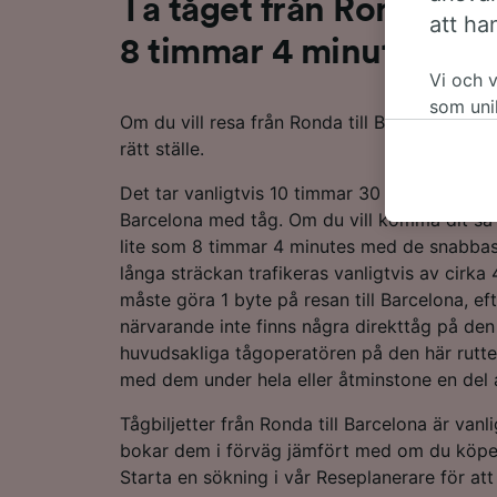
Ta tåget från Ronda til
att ha
8 timmar 4 minutes
Vi och 
som uni
Om du vill resa från Ronda till Barcelona med
accepter
rätt ställe.
att invä
datasky
Det tar vanligtvis 10 timmar 30 minutes att k
påverka
Barcelona med tåg. Om du vill komma dit så
för spå
lite som 8 timmar 4 minutes med de snabba
långa sträckan trafikeras vanligtvis av cirka
Vi och v
måste göra 1 byte på resan till Barcelona, ef
Använda
närvarande inte finns några direkttåg på den
enheten
huvudsakliga tågoperatören på den här rutten
till inf
och inn
med dem under hela eller åtminstone en del av
Lista öv
Tågbiljetter från Ronda till Barcelona är vanl
bokar dem i förväg jämfört med om du köpe
Starta en sökning i vår Reseplanerare för att