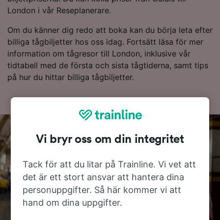
London i vår Reseplanerare.
Om du känner dig redo att boka kan du börja leta efter
billiga tågbiljetter hos oss idag. Fortsätt läsa för mer
information om tågresor till London, inklusive vår
tidtabell med de första och sista tågtiderna, samt tips
på hur du hittar billiga tågbiljetter.
Vi bryr oss om din integritet
Tack för att du litar på Trainline. Vi vet att
det är ett stort ansvar att hantera dina
personuppgifter. Så här kommer vi att
hand om dina uppgifter.