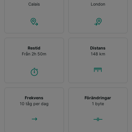
Calais
London
reklam- och innehållsmätning, forskning
angående målgrupp och tjänsteutveckling.
Lista över partner (leverantörer)
Restid
Distans
Från 2h 50m
148 km
Frekvens
Förändringar
10 tåg per dag
1 byte