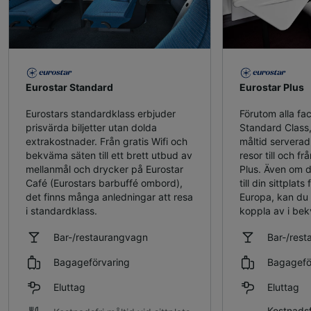
Eurostar Standard
Eurostar Plus
Eurostars standardklass erbjuder
Förutom alla faci
prisvärda biljetter utan dolda
Standard Class,
extrakostnader. Från gratis Wifi och
måltid serverad t
bekväma säten till ett brett utbud av
resor till och f
mellanmål och drycker på Eurostar
Plus. Även om d
Café (Eurostars barbuffé ombord),
till din sittplats
det finns många anledningar att resa
Europa, kan du l
i standardklass.
koppla av i be
Bar-/restaurangvagn
Bar-/res
Bagageförvaring
Bagagefö
Eluttag
Eluttag
Kostnadsfr