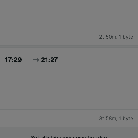
2t 50m
,
1 byte
17:29
21:27
3t 58m
,
1 byte
Sök alla tider och priser för i dag