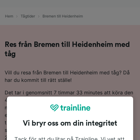
Hem
Tågtider
Bremen till Heidenheim
Res från Bremen till Heidenheim med
tåg
Vill du resa från Bremen till Heidenheim med tåg? Då
har du kommit till rätt ställe!
Det tar i genomsnitt 7 timmar 33 minutes att köra den
498 km långa sträckan från Bremen till Heidenheim
med tåg, även om de snabbaste tågen kör rutten på
endast 6 timmar 9 minutes. Du hittar vanligtvis 38 tåg
tåg per dag som kör den 498 km kilometer långa
Vi bryr oss om din integritet
sträckan mellan de två destinationerna Du måste göra
2 byten på din resa till Heidenheim. Tåg på den här
Tack för att du litar på Trainline. Vi vet att