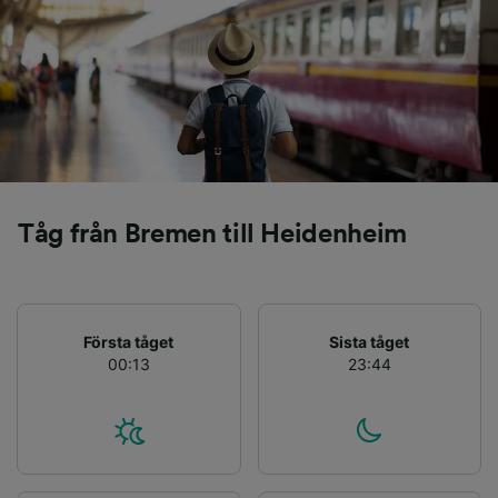
tillhandahålla:
Använda exakta uppgifter om geografisk
positionering. Aktivt läsa av enhetens
egenskaper för identifieringsändamål. Lagra
och/eller få åtkomst till information på en
enhet. Personanpassad reklam och innehåll,
reklam- och innehållsmätning, forskning
angående målgrupp och tjänsteutveckling.
Lista över partner (leverantörer)
Tåg från Bremen till Heidenheim
Första tåget
Sista tåget
00:13
23:44