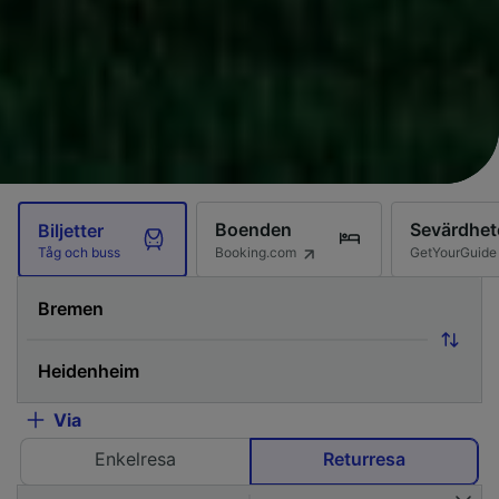
Boenden
Sevärdhet
Biljetter
Booking.com
GetYourGuide
Tåg och buss
Via
Enkelresa
Returresa