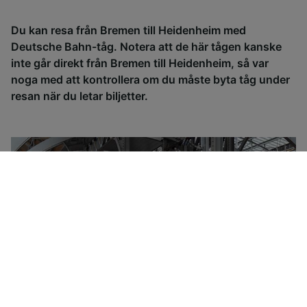
Du kan resa från Bremen till Heidenheim med
Deutsche Bahn-tåg. Notera att de här tågen kanske
inte går direkt från Bremen till Heidenheim, så var
noga med att kontrollera om du måste byta tåg under
resan när du letar biljetter.