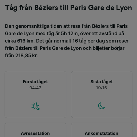
egenskaper för identifieringsändamål. Lagra
Tåg från Béziers till Paris Gare de Lyon
och/eller få åtkomst till information på en
enhet. Personanpassad reklam och innehåll,
reklam- och innehållsmätning, forskning
Den genomsnittliga tiden att resa från Béziers till Paris
angående målgrupp och tjänsteutveckling.
Gare de Lyon med tåg är 5h 12m, över ett avstånd på
cirka 616 km. Det går normalt 16 tåg per dag som reser
Lista över partner (leverantörer)
från Béziers till Paris Gare de Lyon och biljetter börjar
från 218,85 kr.
Första tåget
Sista tåget
04:42
19:16
Avresestation
Ankomststation