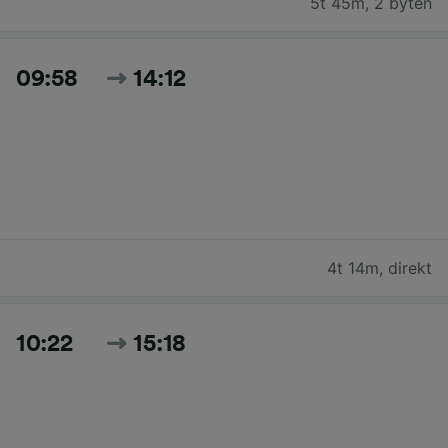
5t 45m
,
2 byten
09:58
14:12
4t 14m
,
direkt
10:22
15:18