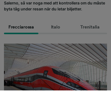
Salerno, så var noga med att kontrollera om du måste
byta tåg under resan när du letar biljetter.
Frecciarossa
Italo
Trenitalia