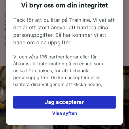
tåg från Neapel Central till Salerno.
Vi bryr oss om din integritet
Fortsätt läsa för mer information om tågresan till
Tack för att du litar på Trainline. Vi vet att
Salerno, inklusive Vanliga frågor, tidtabeller med de
det är ett stort ansvar att hantera dina
första och sista tågtiderna, samt tips på hur man
personuppgifter. Så här kommer vi att
bokar billiga tågbiljetter. Om du känner dig redo att
hand om dina uppgifter.
boka kan du börja leta efter tågbiljetter hos oss idag.
Vi och våra
115
partner lagrar eller får
åtkomst till information på en enhet, som
unika ID i cookies, för att behandla
personuppgifter. Du kan acceptera eller
hantera dina val genom att klicka nedan,
inklusive din rätt att invända där legitimt
intresse används, eller när som helst på sidan
Jag accepterar
för dataskyddspolicy. Dessa val kommer att
signaleras till våra partners och påverkar inte
Visa syften
webbläsningsdata. Dina uppgifter kommer inte
att användas för spårningsändamål om du har