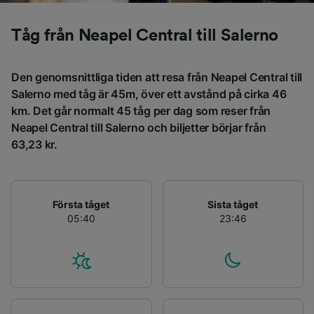
bett oss att inte spåra dig.
Tåg från Neapel Central till Salerno
Vi och våra partners behandlar data för att
tillhandahålla:
Använda exakta uppgifter om geografisk
Den genomsnittliga tiden att resa från Neapel Central till
positionering. Aktivt läsa av enhetens
Salerno med tåg är 45m, över ett avstånd på cirka 46
egenskaper för identifieringsändamål. Lagra
km. Det går normalt 45 tåg per dag som reser från
och/eller få åtkomst till information på en
enhet. Personanpassad reklam och innehåll,
Neapel Central till Salerno och biljetter börjar från
reklam- och innehållsmätning, forskning
63,23 kr.
angående målgrupp och tjänsteutveckling.
Lista över partner (leverantörer)
Första tåget
Sista tåget
05:40
23:46