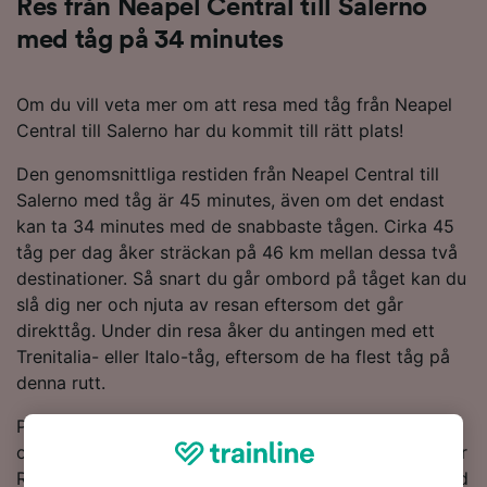
Res från Neapel Central till Salerno
med tåg på 34 minutes
Om du vill veta mer om att resa med tåg från Neapel
Central till Salerno har du kommit till rätt plats!
Den genomsnittliga restiden från Neapel Central till
Salerno med tåg är 45 minutes, även om det endast
kan ta 34 minutes med de snabbaste tågen. Cirka 45
tåg per dag åker sträckan på 46 km mellan dessa två
destinationer. Så snart du går ombord på tåget kan du
slå dig ner och njuta av resan eftersom det går
direkttåg. Under din resa åker du antingen med ett
Trenitalia- eller Italo-tåg, eftersom de ha flest tåg på
denna rutt.
Planera din resa och boka dina tågbiljetter på förhand
om du vill få de billigaste biljettpriserna. Sök bara i vår
Reseplanerare för att se de senaste biljettpriserna med