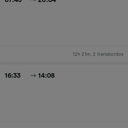
07:43
20:04
12h 21m
,
2 transbordos
16:33
14:08