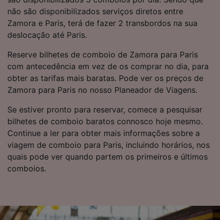
afetarão os dados de navegação. Seus dados
não são disponibilizados serviços diretos entre
não serão utilizados para fins de rastreamento
Zamora e Paris, terá de fazer 2 transbordos na sua
se você tiver pedido para não ser rastreado.
deslocação até Paris.
Nós e nossos parceiros processamos os
Reserve bilhetes de comboio de Zamora para Paris
dados para fornecer:
com antecedência em vez de os comprar no dia, para
Usar dados exatos de geolocalização.
obter as tarifas mais baratas. Pode ver os preços de
Verificar ativamente as características do
Zamora para Paris no nosso Planeador de Viagens.
dispositivo para identificação. Armazenar e/ou
acessar informações em um dispositivo.
Se estiver pronto para reservar, comece a pesquisar
Publicidade e conteúdo personalizados,
medição de publicidade e conteúdo, pesquisa
bilhetes de comboio baratos connosco hoje mesmo.
de público e desenvolvimento de serviços..
Continue a ler para obter mais informações sobre a
viagem de comboio para Paris, incluindo horários, nos
Lista de parceiros (fornecedores)
quais pode ver quando partem os primeiros e últimos
comboios.