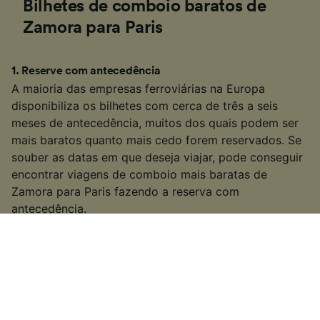
Bilhetes de comboio baratos de
Zamora para Paris
1
.
Reserve com antecedência
A maioria das empresas ferroviárias na Europa
disponibiliza os bilhetes com cerca de três a seis
meses de antecedência, muitos dos quais podem ser
mais baratos quanto mais cedo forem reservados. Se
souber as datas em que deseja viajar, pode conseguir
encontrar viagens de comboio mais baratas de
Zamora para Paris fazendo a reserva com
antecedência.
2
.
Seja flexível com seus tempos de viagem
Muitos dos serviços de comboio na Europa também
são serviços de transporte público populares, por isso
muitas empresas aumentam os preços dos bilhetes
durante as "horas de pico" (geralmente entre as 6:00 e
as 10:00 e as 15:00 - 19:00 nos dias de semana). Se