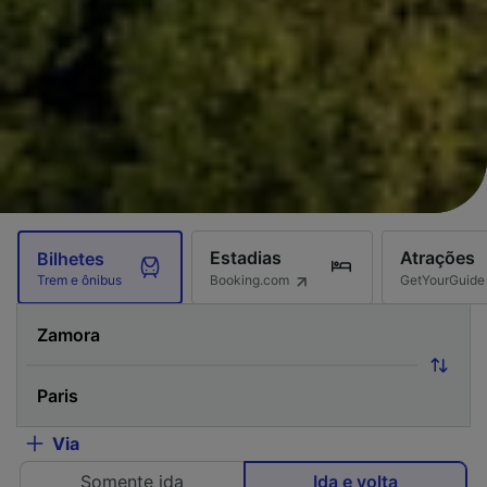
Estadias
Atrações
Bilhetes
Booking.com
GetYourGuide
Trem e ônibus
Via
Somente ida
Ida e volta