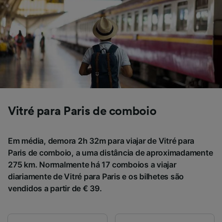
se você tiver pedido para não ser rastreado.
Nós e nossos parceiros processamos os
dados para fornecer:
Usar dados exatos de geolocalização.
Verificar ativamente as características do
dispositivo para identificação. Armazenar e/ou
acessar informações em um dispositivo.
Publicidade e conteúdo personalizados,
medição de publicidade e conteúdo, pesquisa
Vitré para Paris de comboio
de público e desenvolvimento de serviços..
Lista de parceiros (fornecedores)
Em média, demora 2h 32m para viajar de Vitré para
Paris de comboio, a uma distância de aproximadamente
275 km. Normalmente há 17 comboios a viajar
diariamente de Vitré para Paris e os bilhetes são
vendidos a partir de € 39.