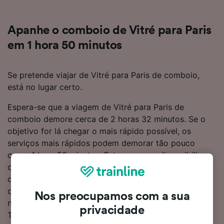
Apanhe o comboio de Vitré para Paris
em 1 hora 50 minutos
Se pretende viajar de Vitré para Paris de comboio,
está no lugar certo.
Espera-se que a viagem de Vitré para Paris de
comboio demore cerca de 2 horas 32 minutos. Se o
objetivo for lá chegar o mais rápido possível, os
serviços mais rápidos podem demorar tão pouco
como 1 hora 50 minutos. Este percurso disponibiliza
cerca de 17 comboios por dia, que percorrem a
distância de 275 km. Quando estiver a bordo de um
dos comboios, pode sentar-se e relaxar, sendo que
Nos preocupamos com a sua
não precisará de fazer mudanças a caminho de Paris.
privacidade
Tanto os comboios da TGV como da SNCF operam