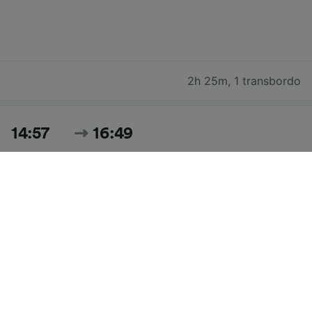
2h 25m
,
1 transbordo
14:57
16:49
1h 52m
,
direto
Pesquisar todos os horários e preços para hoje