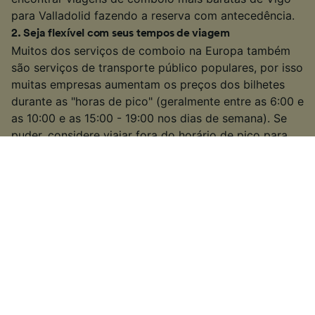
para Valladolid fazendo a reserva com antecedência.
2
.
Seja flexível com seus tempos de viagem
Muitos dos serviços de comboio na Europa também
são serviços de transporte público populares, por isso
muitas empresas aumentam os preços dos bilhetes
durante as "horas de pico" (geralmente entre as 6:00 e
as 10:00 e as 15:00 - 19:00 nos dias de semana). Se
puder, considere viajar fora do horário de pico para
encontrar bilhetes com preços mais baixos.
3
.
Escolha um comboio mais lento ou de conexão
Em algumas das rotas mais movimentadas, também
pode ter a opção de pegar um comboio mais lento ou
de conexão. Isso pode demorar um pouco mais do
que alguns serviços diretos ou de alta velocidade,
mas se tiver um pouco de tempo extra em suas mãos,
você pode encontrar uma tarifa mais barata. Além
disso, terá mais tempo para apreciar a vista do
campo!