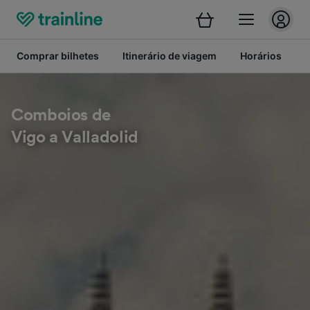
Comprar bilhetes
Itinerário de viagem
Horários
B
Comboios de
Vigo a Valladolid