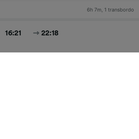
6h 7m
,
1 transbordo
16:21
22:18
5h 57m
,
1 transbordo
Pesquisar todos os horários e preços para hoje