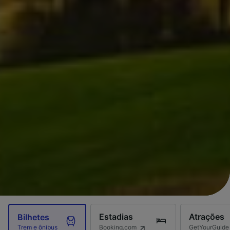
Estadias
Atrações
Bilhetes
Booking.com
GetYourGuide
Trem e ônibus