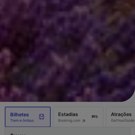
Estadias
Atrações
Bilhetes
Booking.com
GetYourGuide
Trem e ônibus