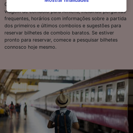
Mostrar finalidades
à aplicação do interesse legítimo) clicando
Continue a ler para obter mais informações acerca da
abaixo ou a qualquer momento, na página da
viagem de comboio para Amiens, incluindo perguntas
política de privacidade. Estas escolhas serão
frequentes, horários com informações sobre a partida
sinalizadas aos nossos parceiros e não
dos primeiros e últimos comboios e sugestões para
afetarão os dados de navegação. Seus dados
reservar bilhetes de comboio baratos. Se estiver
não serão utilizados para fins de rastreamento
pronto para reservar, comece a pesquisar bilhetes
se você tiver pedido para não ser rastreado.
connosco hoje mesmo.
Nós e nossos parceiros processamos os
dados para fornecer:
Usar dados exatos de geolocalização.
Verificar ativamente as características do
dispositivo para identificação. Armazenar e/ou
acessar informações em um dispositivo.
Publicidade e conteúdo personalizados,
medição de publicidade e conteúdo, pesquisa
de público e desenvolvimento de serviços..
Lista de parceiros (fornecedores)