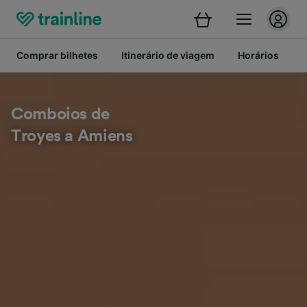
Comprar bilhetes
Itinerário de viagem
Horários
B
Comboios de
Troyes a Amiens