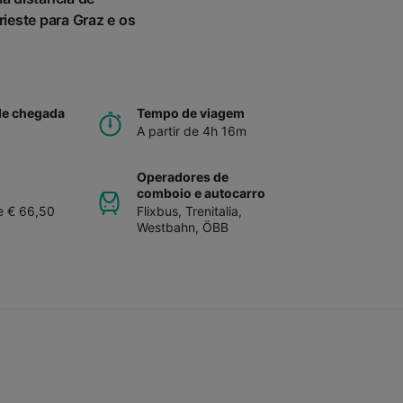
ieste para Graz e os
de chegada
Tempo de viagem
A partir de 4h 16m
Operadores de
comboio e autocarro
de € 66,50
Flixbus
,
Trenitalia
,
Westbahn
,
ÖBB