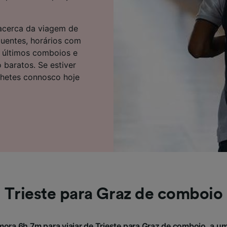
e parceiros (fornecedores)
 acerca da viagem de
quentes, horários com
e últimos comboios e
 baratos. Se estiver
lhetes connosco hoje
Trieste para Graz de comboio
ora 6h 7m para viajar de Trieste para Graz de comboio, a um