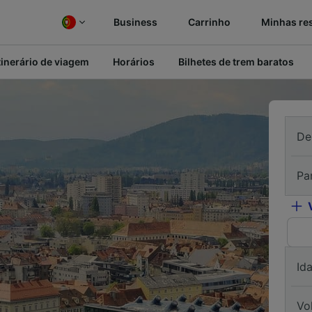
Business
Carrinho
Minhas re
tinerário de viagem
Horários
Bilhetes de trem baratos
De
Pa
Id
Vo