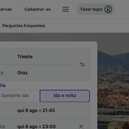
servas
Cadastrar-se
Fazer login
Perguntas frequentes
ra
Via
Somente ida
Ida e volta
a
lta