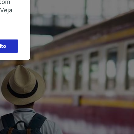
 com
 Veja
ações
es) para
ito
legítimo)
s e não
 para
acessar
zados,