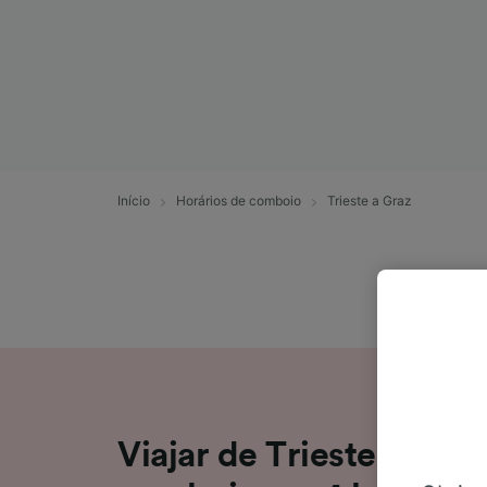
Início
Horários de comboio
Trieste a Graz
Viajar de Trieste para 