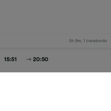
5h 9m
,
1 transbordo
15:51
20:50
4h 59m
,
1 transbordo