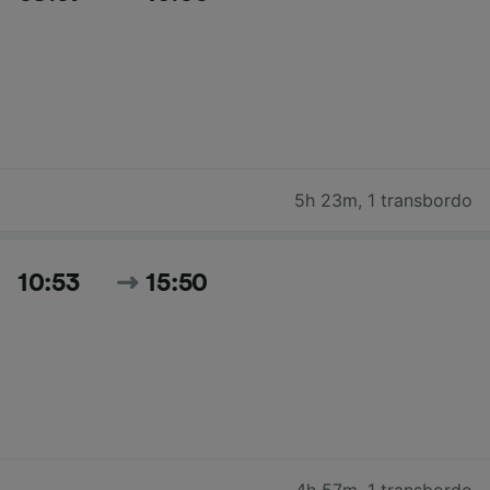
5h 23m
,
1 transbordo
10:53
15:50
4h 57m
,
1 transbordo