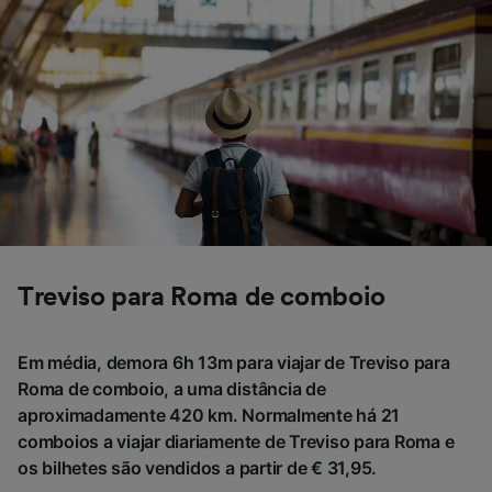
afetarão os dados de navegação. Seus dados
não serão utilizados para fins de rastreamento
se você tiver pedido para não ser rastreado.
Nós e nossos parceiros processamos os
dados para fornecer:
Usar dados exatos de geolocalização.
Verificar ativamente as características do
dispositivo para identificação. Armazenar e/ou
acessar informações em um dispositivo.
Publicidade e conteúdo personalizados,
medição de publicidade e conteúdo, pesquisa
de público e desenvolvimento de serviços..
Treviso para Roma de comboio
Lista de parceiros (fornecedores)
Em média, demora 6h 13m para viajar de Treviso para
Roma de comboio, a uma distância de
aproximadamente 420 km. Normalmente há 21
comboios a viajar diariamente de Treviso para Roma e
os bilhetes são vendidos a partir de € 31,95.