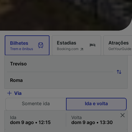
Estadias
Atrações
Bilhetes
Booking.com
GetYourGuide
Trem e ônibus
Via
Somente ida
Ida e volta
Ida
Volta