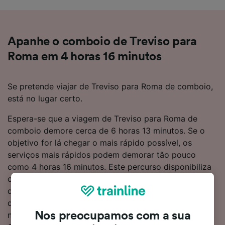
Apanhe o comboio de Treviso para
Roma em 4 horas 16 minutos
Se pretende viajar de Treviso para Roma de comboio,
está no lugar certo.
Espera-se que a viagem de Treviso para Roma de
comboio demore cerca de 6 horas 13 minutos. Se o
objetivo for lá chegar o mais rápido possível, os
serviços mais rápidos podem demorar tão pouco
como 4 horas 16 minutos. Este percurso disponibiliza
cerca de 21 comboios por dia, que percorrem a
distância de 420 km. Quando estiver a bordo de um
dos comboios, pode sentar-se e relaxar, sendo que
não precisará de fazer mudanças a caminho de Roma.
Nos preocupamos com a sua