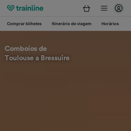
Comprar bilhetes
Itinerário de viagem
Horários
B
Comboios de
Toulouse a Bressuire