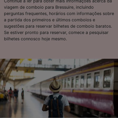
afetarão os dados de navegação. Seus dados
Continue a ler para obter mais informações acerca da
não serão utilizados para fins de rastreamento
viagem de comboio para Bressuire, incluindo
se você tiver pedido para não ser rastreado.
perguntas frequentes, horários com informações sobre
a partida dos primeiros e últimos comboios e
Nós e nossos parceiros processamos os
sugestões para reservar bilhetes de comboio baratos.
dados para fornecer:
Se estiver pronto para reservar, comece a pesquisar
Usar dados exatos de geolocalização.
bilhetes connosco hoje mesmo.
Verificar ativamente as características do
dispositivo para identificação. Armazenar e/ou
acessar informações em um dispositivo.
Publicidade e conteúdo personalizados,
medição de publicidade e conteúdo, pesquisa
de público e desenvolvimento de serviços..
Lista de parceiros (fornecedores)