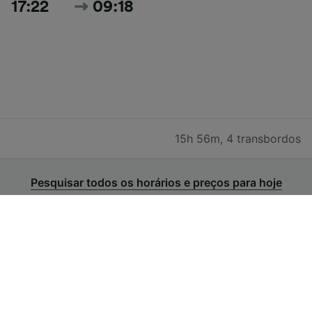
17:22
09:18
15h 56m
,
4 transbordos
Pesquisar todos os horários e preços para hoje
Bilhetes de comboio baratos de
Toulouse para Bressuire