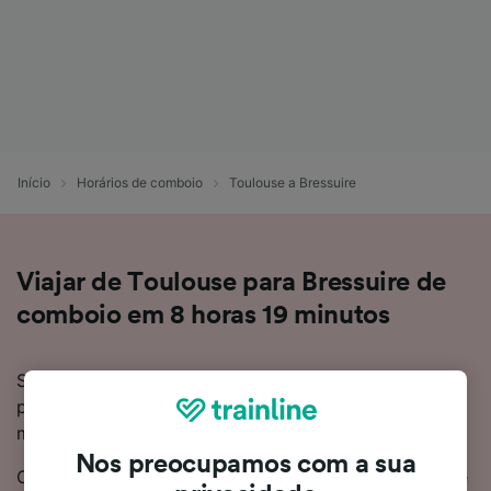
Início
Horários de comboio
Toulouse a Bressuire
Viajar de Toulouse para Bressuire de
comboio em 8 horas 19 minutos
Se quiser saber mais acerca da viagem de Toulouse
para Bressuire de comboio, não precisa de procurar
mais!
Nos preocupamos com a sua
O tempo médio da viagem de Toulouse para Bressuire