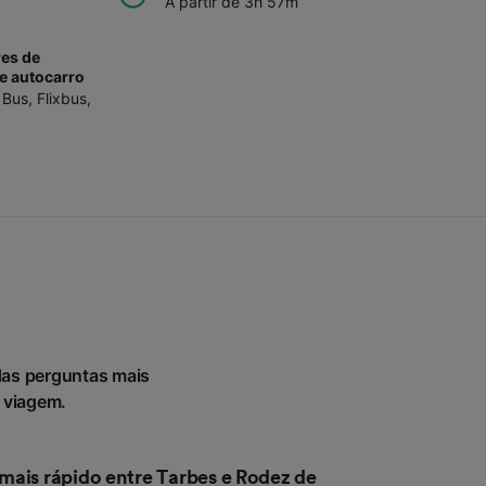
A partir de 3h 57m
es de
e autocarro
 Bus
,
Flixbus
,
das perguntas mais
a viagem.
mais rápido entre Tarbes e Rodez de