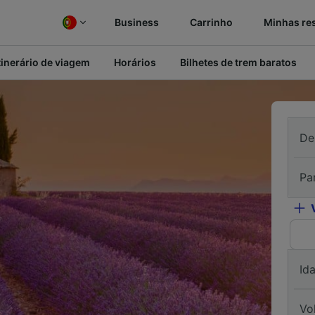
Business
Carrinho
Minhas re
tinerário de viagem
Horários
Bilhetes de trem baratos
De
Pa
Id
Vo