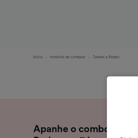
Início
Horários de comboio
Tarbes a Rodez
Apanhe o comboio de T