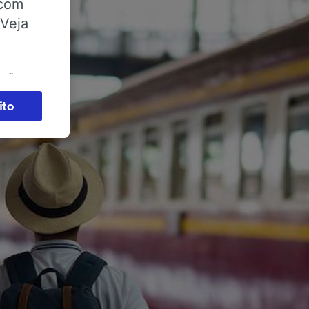
 com
 Veja
ações
es) para
ito
legítimo)
s e não
 para
acessar
zados,