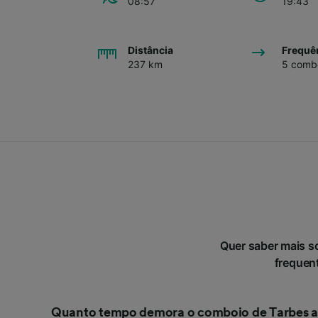
08:57
19:43
Distância
Frequê
237 km
5 combo
Quer saber mais s
frequent
Quanto tempo demora o comboio de Tarbes a