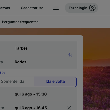
servas
Cadastrar-se
Fazer login
Perguntas frequentes
ra
Via
Somente ida
Ida e volta
a
lta