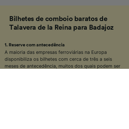
Bilhetes de comboio baratos de
Talavera de la Reina para Badajoz
1
.
Reserve com antecedência
A maioria das empresas ferroviárias na Europa
disponibiliza os bilhetes com cerca de três a seis
meses de antecedência, muitos dos quais podem ser
mais baratos quanto mais cedo forem reservados. Se
souber as datas em que deseja viajar, pode conseguir
encontrar viagens de comboio mais baratas de
Talavera de la Reina para Badajoz fazendo a reserva
com antecedência.
2
.
Seja flexível com seus tempos de viagem
Muitos dos serviços de comboio na Europa também
são serviços de transporte público populares, por isso
muitas empresas aumentam os preços dos bilhetes