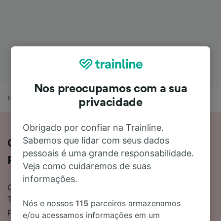
Nos preocupamos com a sua
Início
Horários de comboio
Talavera de la Reina a Badajoz
privacidade
Obrigado por confiar na Trainline.
Sabemos que lidar com seus dados
Como viajar de Talavera de la Reina
pessoais é uma grande responsabilidade.
para Badajoz de comboio
Veja como cuidaremos de suas
informações.
Quer saber mais sobre como apanhar um comboio de
Talavera de la Reina para Badajoz? Não precisa de
Nós e nossos
115
parceiros armazenamos
procurar mais.
e/ou acessamos informações em um