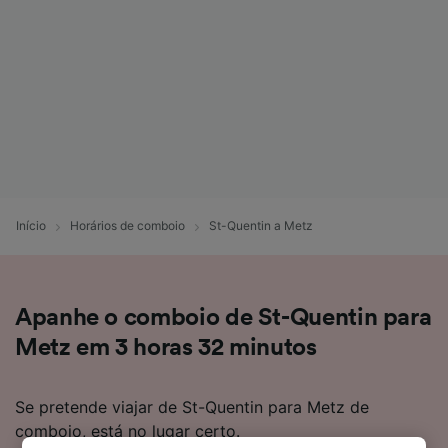
Início
Horários de comboio
St-Quentin a Metz
Apanhe o comboio de St-Quentin para
Metz em 3 horas 32 minutos
Se pretende viajar de St-Quentin para Metz de
comboio, está no lugar certo.