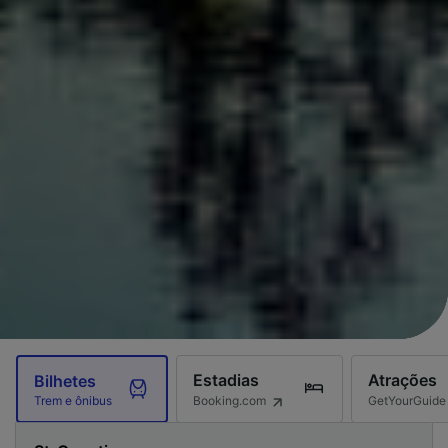
Estadias
Atrações
Bilhetes
Booking.com
GetYourGuide
Trem e ônibus