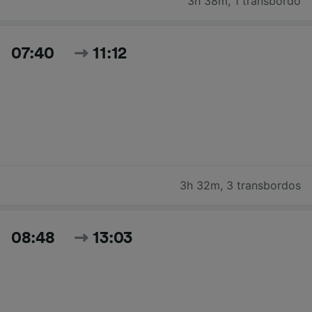
3h 38m
,
1 transbordo
07:40
11:12
3h 32m
,
3 transbordos
08:48
13:03