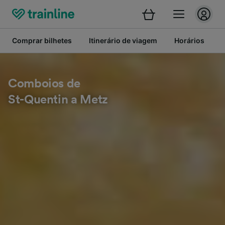
Comprar bilhetes
Itinerário de viagem
Horários
B
Comboios de
St-Quentin a Metz