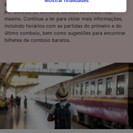
Mostrar finalidades
à aplicação do interesse legítimo) clicando
Está pronto para reservar? Comece a sua pesquisa
abaixo ou a qualquer momento, na página da
por bilhetes de comboio baratos connosco hoje
política de privacidade. Estas escolhas serão
mesmo. Continue a ler para obter mais informações,
sinalizadas aos nossos parceiros e não
incluindo horários com as partidas do primeiro e do
afetarão os dados de navegação. Seus dados
último comboio, bem como sugestões para encontrar
não serão utilizados para fins de rastreamento
bilhetes de comboio baratos.
se você tiver pedido para não ser rastreado.
Nós e nossos parceiros processamos os
dados para fornecer:
Usar dados exatos de geolocalização.
Verificar ativamente as características do
dispositivo para identificação. Armazenar e/ou
acessar informações em um dispositivo.
Publicidade e conteúdo personalizados,
medição de publicidade e conteúdo, pesquisa
de público e desenvolvimento de serviços..
Lista de parceiros (fornecedores)