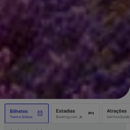
Estadias
Atrações
Bilhetes
Booking.com
GetYourGuide
Trem e ônibus