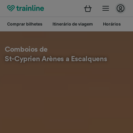
Comprar bilhetes
Itinerário de viagem
Horários
B
Comboios de
St-Cyprien Arènes a Escalquens