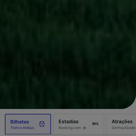
Estadias
Atrações
Bilhetes
Booking.com
GetYourGuide
Trem e ônibus