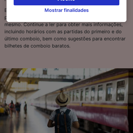
suas escolhas (incluindo o seu direito se opor
Mostrar finalidades
Está pronto para reservar? Comece a sua pesquisa
à aplicação do interesse legítimo) clicando
por bilhetes de comboio baratos connosco hoje
abaixo ou a qualquer momento, na página da
mesmo. Continue a ler para obter mais informações,
política de privacidade. Estas escolhas serão
incluindo horários com as partidas do primeiro e do
sinalizadas aos nossos parceiros e não
último comboio, bem como sugestões para encontrar
afetarão os dados de navegação. Seus dados
bilhetes de comboio baratos.
não serão utilizados para fins de rastreamento
se você tiver pedido para não ser rastreado.
Nós e nossos parceiros processamos os
dados para fornecer:
Usar dados exatos de geolocalização.
Verificar ativamente as características do
dispositivo para identificação. Armazenar e/ou
acessar informações em um dispositivo.
Publicidade e conteúdo personalizados,
medição de publicidade e conteúdo, pesquisa
de público e desenvolvimento de serviços..
Lista de parceiros (fornecedores)