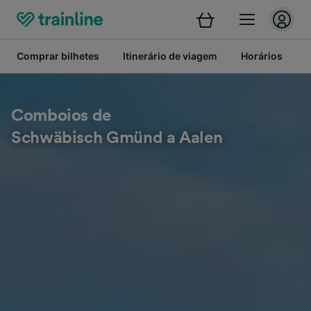
Comprar bilhetes
Itinerário de viagem
Horários
B
Comboios de
Schwäbisch Gmünd a Aalen