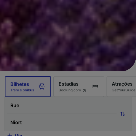
Estadias
Atrações
Bilhetes
Booking.com
GetYourGuide
Trem e ônibus
Via