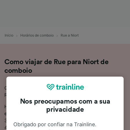
Início
Horários de comboio
Rue a Niort
Como viajar de Rue para Niort de
comboio
Quer saber mais sobre como apanhar um comboio de
Rue para Niort? Não precisa de procurar mais.
Nos preocupamos com a sua
Há cerca de 10 comboios por dia a fazer o percurso
privacidade
entre Rue e Niort, o que normalmente demora 8 horas
32 minutos para fazer a viagem com a distância de
Obrigado por confiar na Trainline.
467 km. Apesar disso, pode demorar tão pouco como