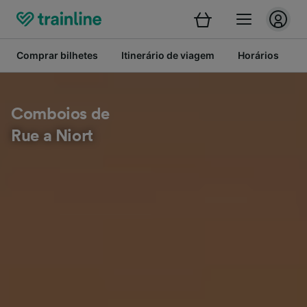
Comprar bilhetes
Itinerário de viagem
Horários
B
Comboios de
Rue a Niort