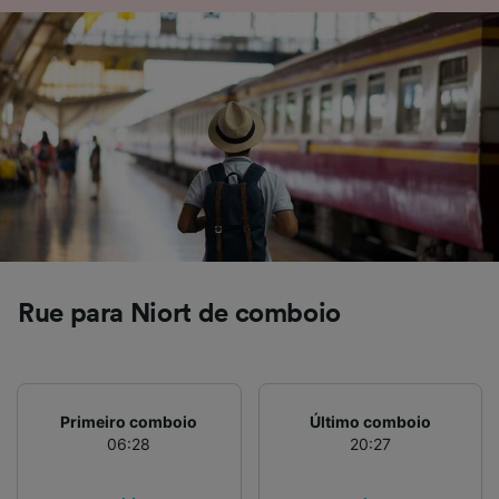
Nós e nossos parceiros processamos os
dados para fornecer:
Usar dados exatos de geolocalização.
Verificar ativamente as características do
dispositivo para identificação. Armazenar e/ou
acessar informações em um dispositivo.
Publicidade e conteúdo personalizados,
medição de publicidade e conteúdo, pesquisa
de público e desenvolvimento de serviços..
Lista de parceiros (fornecedores)
Rue para Niort de comboio
Primeiro comboio
Último comboio
06:28
20:27