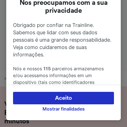
Nos preocupamos com a sua
privacidade
Obrigado por confiar na Trainline.
Sabemos que lidar com seus dados
pessoais é uma grande responsabilidade.
Veja como cuidaremos de suas
informações.
Nós e nossos
115
parceiros armazenamos
e/ou acessamos informações em um
Início
Horários de comboio
Rotterdam Stadion a Bruxelas
dispositivo (tais como identificadores
exclusivos em cookies) para processar dados
pessoais. Você pode aceitar ou gerenciar as
Aceito
suas escolhas (incluindo o seu direito se opor
Viajar de Rotterdam Stadion para
Mostrar finalidades
à aplicação do interesse legítimo) clicando
Bruxelas de comboio em 1 hora 24
abaixo ou a qualquer momento, na página da
minutos
política de privacidade. Estas escolhas serão