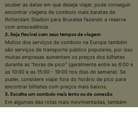
souber as datas em que deseja viajar, pode conseguir
encontrar viagens de comboio mais baratas de
Rotterdam Stadion para Bruxelas fazendo a reserva
com antecedência.
2
.
Seja flexível com seus tempos de viagem
Muitos dos serviços de comboio na Europa também
são serviços de transporte público populares, por isso
muitas empresas aumentam os preços dos bilhetes
durante as "horas de pico" (geralmente entre as 6:00 e
as 10:00 e as 15:00 - 19:00 nos dias de semana). Se
puder, considere viajar fora do horário de pico para
encontrar bilhetes com preços mais baixos.
3
.
Escolha um comboio mais lento ou de conexão
Em algumas das rotas mais movimentadas, também
pode ter a opção de pegar um comboio mais lento ou
de conexão. Isso pode demorar um pouco mais do
que alguns serviços diretos ou de alta velocidade,
mas se tiver um pouco de tempo extra em suas mãos,