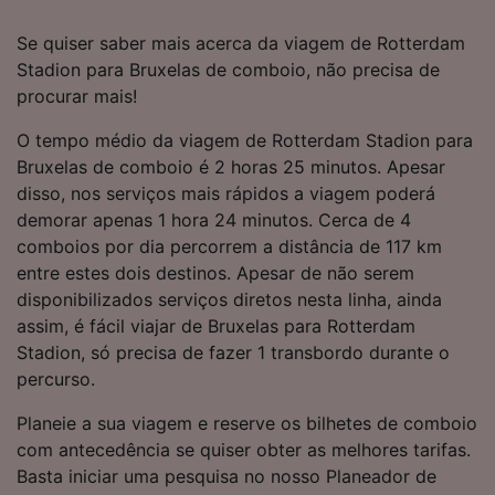
sinalizadas aos nossos parceiros e não
afetarão os dados de navegação. Seus dados
Se quiser saber mais acerca da viagem de Rotterdam
não serão utilizados para fins de rastreamento
Stadion para Bruxelas de comboio, não precisa de
se você tiver pedido para não ser rastreado.
procurar mais!
Nós e nossos parceiros processamos os
O tempo médio da viagem de Rotterdam Stadion para
dados para fornecer:
Bruxelas de comboio é 2 horas 25 minutos. Apesar
Usar dados exatos de geolocalização.
disso, nos serviços mais rápidos a viagem poderá
Verificar ativamente as características do
demorar apenas 1 hora 24 minutos. Cerca de 4
dispositivo para identificação. Armazenar e/ou
comboios por dia percorrem a distância de 117 km
acessar informações em um dispositivo.
entre estes dois destinos. Apesar de não serem
Publicidade e conteúdo personalizados,
medição de publicidade e conteúdo, pesquisa
disponibilizados serviços diretos nesta linha, ainda
de público e desenvolvimento de serviços..
assim, é fácil viajar de Bruxelas para Rotterdam
Stadion, só precisa de fazer 1 transbordo durante o
Lista de parceiros (fornecedores)
percurso.
Planeie a sua viagem e reserve os bilhetes de comboio
com antecedência se quiser obter as melhores tarifas.
Basta iniciar uma pesquisa no nosso Planeador de