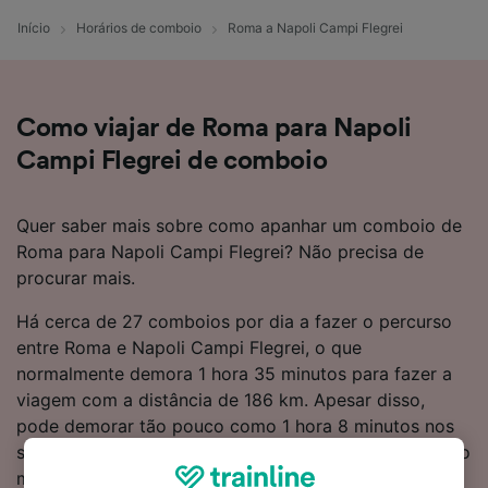
Início
Horários de comboio
Roma a Napoli Campi Flegrei
Como viajar de Roma para Napoli
Campi Flegrei de comboio
Quer saber mais sobre como apanhar um comboio de
Roma para Napoli Campi Flegrei? Não precisa de
procurar mais.
Há cerca de 27 comboios por dia a fazer o percurso
entre Roma e Napoli Campi Flegrei, o que
normalmente demora 1 hora 35 minutos para fazer a
viagem com a distância de 186 km. Apesar disso,
pode demorar tão pouco como 1 hora 8 minutos nos
serviços mais rápidos, caso o objetivo seja lá chegar o
mais rápido possível. Os comboios diretos estão