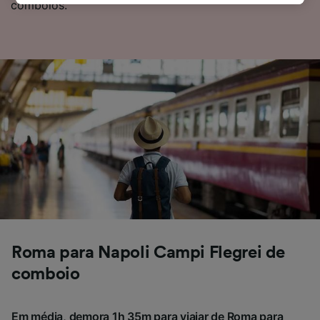
comboios.
política de privacidade. Estas escolhas serão
sinalizadas aos nossos parceiros e não
afetarão os dados de navegação. Seus dados
não serão utilizados para fins de rastreamento
se você tiver pedido para não ser rastreado.
Nós e nossos parceiros processamos os
dados para fornecer:
Usar dados exatos de geolocalização.
Verificar ativamente as características do
dispositivo para identificação. Armazenar e/ou
acessar informações em um dispositivo.
Publicidade e conteúdo personalizados,
medição de publicidade e conteúdo, pesquisa
de público e desenvolvimento de serviços..
Roma para Napoli Campi Flegrei de
Lista de parceiros (fornecedores)
comboio
Em média, demora 1h 35m para viajar de Roma para