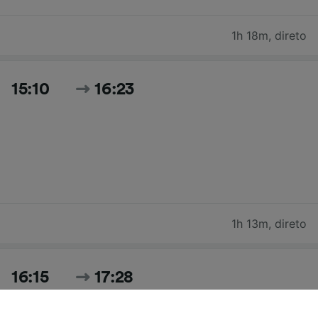
1h 18m
,
direto
15:10
16:23
1h 13m
,
direto
16:15
17:28