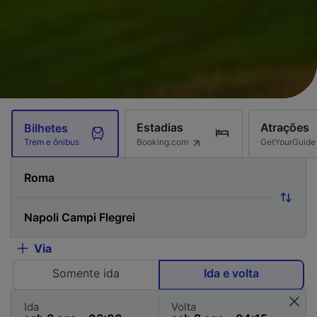
Estadias
Atrações
Bilhetes
Booking.com
GetYourGuide
Trem e ônibus
Via
Somente ida
Ida e volta
Ida
Volta