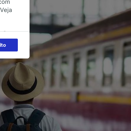
 com
 Veja
ações
es) para
ito
legítimo)
s e não
 para
acessar
zados,