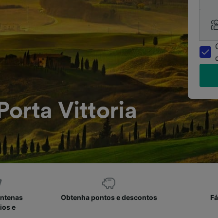
orta Vittoria
entenas
Obtenha pontos e descontos
Fá
ios e