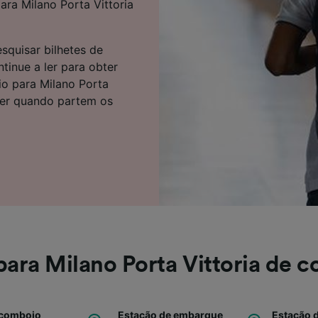
ra Milano Porta Vittoria
e parceiros (fornecedores)
squisar bilhetes de
inue a ler para obter
o para Milano Porta
 ver quando partem os
ara Milano Porta Vittoria de 
 comboio
Estação de embarque
Estação 