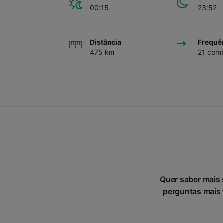
00:15
23:52
Distância
Frequê
475 km
21 comb
Quer saber mais 
perguntas mais f