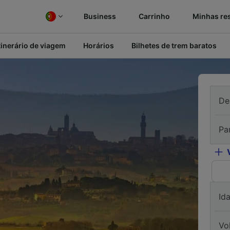
Business
Carrinho
Minhas re
tinerário de viagem
Horários
Bilhetes de trem baratos
De
Pa
Id
Vo