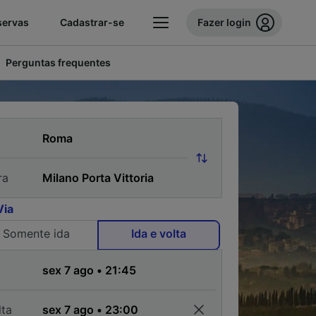
servas
Cadastrar-se
Fazer login
Perguntas frequentes
ra
Via
Somente ida
Ida e volta
a
lta