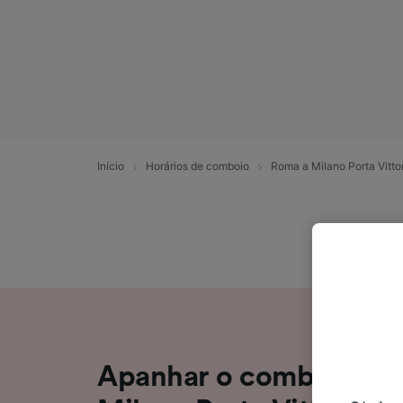
Início
Horários de comboio
Roma a Milano Porta Vitto
Apanhar o comboio de