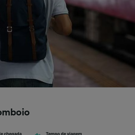
comboio
de chegada
Tempo de viagem