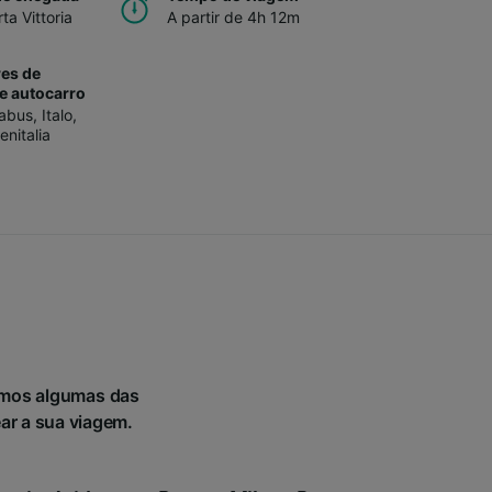
ta Vittoria
A partir de 4h 12m
es de
e autocarro
tabus
,
Italo
,
enitalia
nimos algumas das
ear a sua viagem.