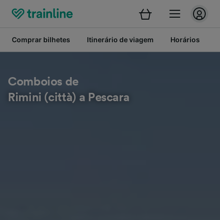
Comprar bilhetes
Itinerário de viagem
Horários
B
Comboios de
Rimini (città) a Pescara