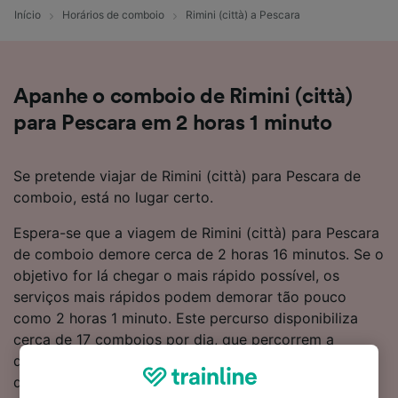
Início
Horários de comboio
Rimini (città) a Pescara
Apanhe o comboio de Rimini (città)
para Pescara em 2 horas 1 minuto
Se pretende viajar de Rimini (città) para Pescara de
comboio, está no lugar certo.
Espera-se que a viagem de Rimini (città) para Pescara
de comboio demore cerca de 2 horas 16 minutos. Se o
objetivo for lá chegar o mais rápido possível, os
serviços mais rápidos podem demorar tão pouco
como 2 horas 1 minuto. Este percurso disponibiliza
cerca de 17 comboios por dia, que percorrem a
distância de 222 km. Quando estiver a bordo de um
dos comboios, pode sentar-se e relaxar, sendo que