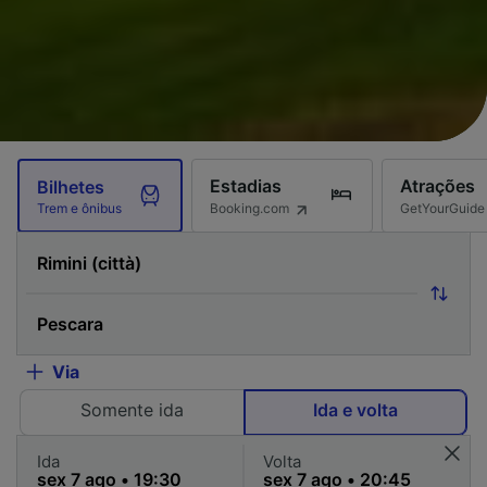
Estadias
Atrações
Bilhetes
Booking.com
GetYourGuide
Trem e ônibus
Via
Somente ida
Ida e volta
Ida
Volta