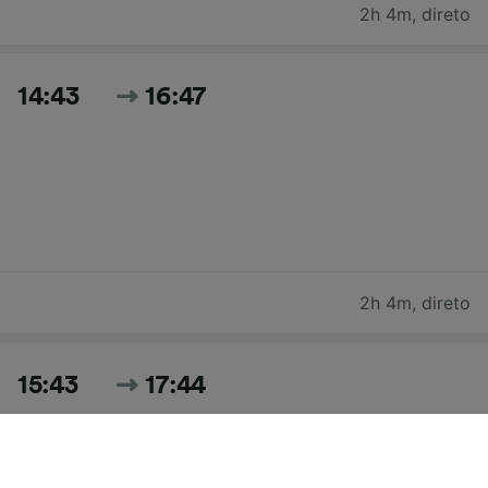
2h 4m
,
direto
14:43
16:47
2h 4m
,
direto
15:43
17:44