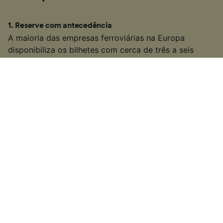
1
.
Reserve com antecedência
A maioria das empresas ferroviárias na Europa
disponibiliza os bilhetes com cerca de três a seis
meses de antecedência, muitos dos quais podem ser
mais baratos quanto mais cedo forem reservados. Se
souber as datas em que deseja viajar, pode conseguir
encontrar viagens de comboio mais baratas de
Ribadavia para Santiago de Compostela fazendo a
reserva com antecedência.
2
.
Seja flexível com seus tempos de viagem
Muitos dos serviços de comboio na Europa também
são serviços de transporte público populares, por isso
muitas empresas aumentam os preços dos bilhetes
durante as "horas de pico" (geralmente entre as 6:00 e
as 10:00 e as 15:00 - 19:00 nos dias de semana). Se
puder, considere viajar fora do horário de pico para
encontrar bilhetes com preços mais baixos.