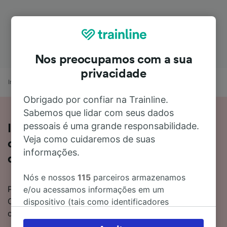
Nos preocupamos com a sua
privacidade
Início
Horários de comboio
Ribadavia a Santiago de Compostela
Obrigado por confiar na Trainline.
Sabemos que lidar com seus dados
pessoais é uma grande responsabilidade.
Informações sobre a viagem de
Veja como cuidaremos de suas
comboio de Ribadavia para Santiago
informações.
de Compostela
Nós e nossos
115
parceiros armazenamos
Pretende viajar de Ribadavia para Santiago de
e/ou acessamos informações em um
Compostela de comboio? Inicie a sua viagem
dispositivo (tais como identificadores
connosco.
exclusivos em cookies) para processar dados
pessoais. Você pode aceitar ou gerenciar as