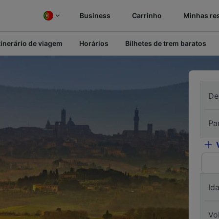
Business
Carrinho
Minhas re
tinerário de viagem
Horários
Bilhetes de trem baratos
De
Pa
Id
Vo