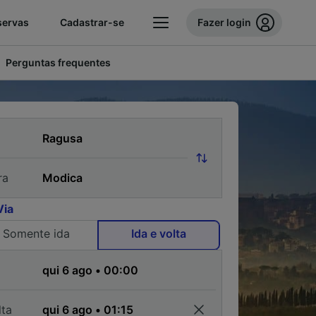
servas
Cadastrar-se
Fazer login
Perguntas frequentes
ra
Via
Somente ida
Ida e volta
a
lta