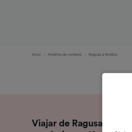
Início
Horários de comboio
Ragusa a Modica
Viajar de Ragusa para 