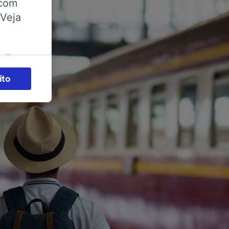
 com
 Veja
ações
es) para
ito
legítimo)
s e não
 para
acessar
zados,