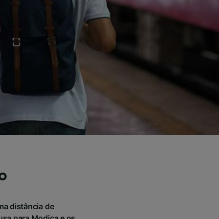
o
ma distância de
usa para Modica e os