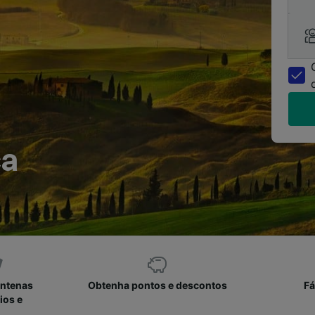
ca
entenas
Obtenha pontos e descontos
Fá
ios e