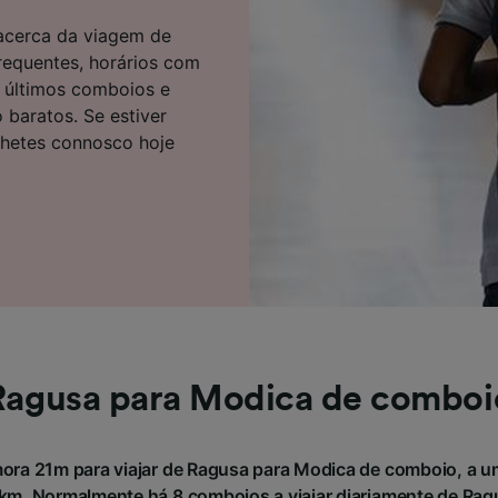
e parceiros (fornecedores)
 acerca da viagem de
requentes, horários com
e últimos comboios e
 baratos. Se estiver
lhetes connosco hoje
Ragusa para Modica de comboi
ra 21m para viajar de Ragusa para Modica de comboio, a u
m. Normalmente há 8 comboios a viajar diariamente de Rag